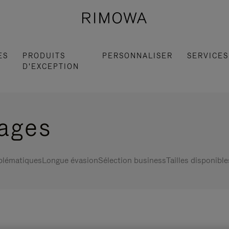
ES
PRODUITS
PERSONNALISER
SERVICES
D'EXCEPTION
gages
blématiques
Longue évasion
Sélection business
Tailles disponible