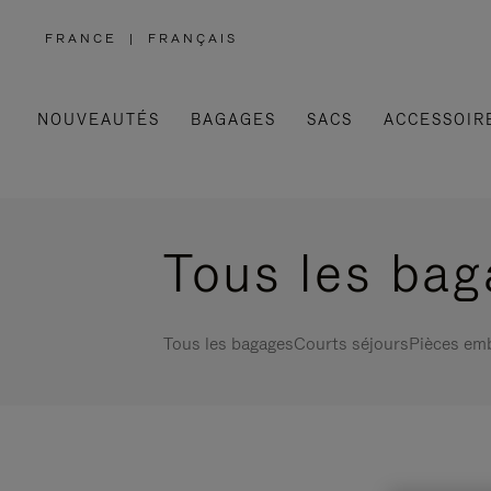
FRANCE
|
FRANÇAIS
,
SÉLECTIONNEZ
VOTRE
RÉGION
NOUVEAUTÉS
BAGAGES
SACS
ACCESSOIR
Tous les ba
Tous les bagages
Courts séjours
Pièces em