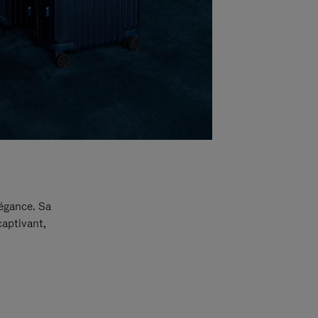
légance. Sa
captivant,