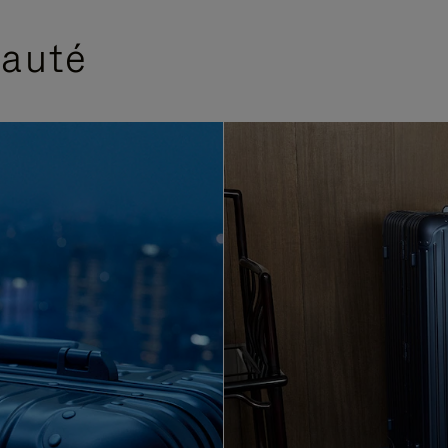
eauté