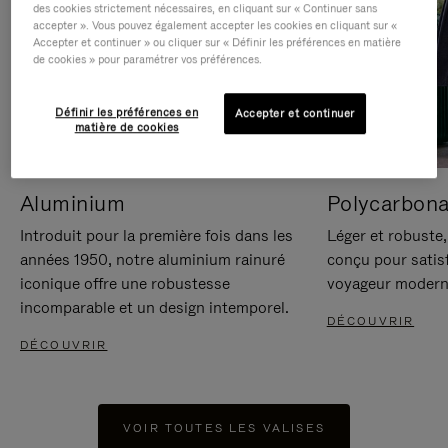
des cookies strictement nécessaires, en cliquant sur « Continuer sans
accepter ». Vous pouvez également accepter les cookies en cliquant sur «
Accepter et continuer » ou cliquer sur « Définir les préférences en matière
de cookies » pour paramétrer vos préférences.
Définir les préférences en
Accepter et continuer
matière de cookies
Aluminium
Polycarbona
Introduit pour la première fois dans les
Léger et robuste,
années 1950, notre aluminium rainuré
conçu pour satisf
iconique offre une robustesse
voyageur modern
incomparable et un design intemporel.
DÉCOUVRIR
DÉCOUVRIR
VOIR TOUTES LES VALISES