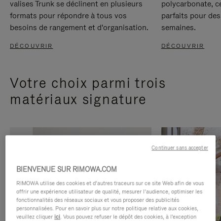
valises Trunk se déclinent en plusieurs
polycarbonate, c
formats pour répondre à tous vos
parfaits pour des
besoins de rangement et d'organisation.
semaines.
DÉCOUVRIR
DÉCOUVRIR
Votre choix parmi trois
matériaux signature
Continuer sans accepter
BIENVENUE SUR RIMOWA.COM
RIMOWA utilise des cookies et d’autres traceurs sur ce site Web afin de vous
offrir une expérience utilisateur de qualité, mesurer l’audience, optimiser les
fonctionnalités des réseaux sociaux et vous proposer des publicités
personnalisées. Pour en savoir plus sur notre politique relative aux cookies,
veuillez cliquer
ici
. Vous pouvez refuser le dépôt des cookies, à l'exception