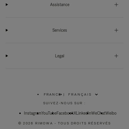
Assistance
Services
Legal
FRANCE
|
,
SÉLECTIONNEZ
SUIVEZ-NOUS SUR :
VOTRE
RÉGION
Instagram
YouTube
Facebook
X
LinkedIn
WeChat
Weibo
© 2026 RIMOWA - TOUS DROITS RÉSERVÉS