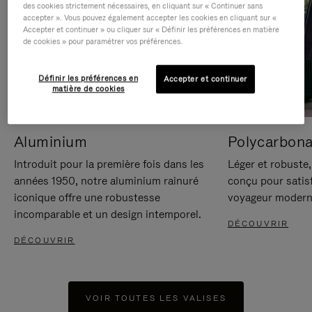
des cookies strictement nécessaires, en cliquant sur « Continuer sans
accepter ». Vous pouvez également accepter les cookies en cliquant sur «
Accepter et continuer » ou cliquer sur « Définir les préférences en matière
de cookies » pour paramétrer vos préférences.
Définir les préférences en
Accepter et continuer
matière de cookies
Aluminium
Polycarbona
Introduit pour la première fois dans les
Léger et robuste,
années 1950, notre aluminium rainuré
conçu pour satisf
iconique offre une robustesse
voyageur modern
incomparable et un design intemporel.
DÉCOUVRIR
DÉCOUVRIR
VOIR TOUTES LES VALISES