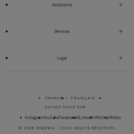
Assistance
Services
Legal
FRANCE
|
,
SÉLECTIONNEZ
SUIVEZ-NOUS SUR :
VOTRE
RÉGION
Instagram
YouTube
Facebook
X
LinkedIn
WeChat
Weibo
© 2026 RIMOWA - TOUS DROITS RÉSERVÉS