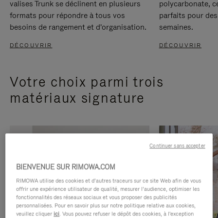
valises Trunk se déclinent en plusieurs
polycarbonate, c
formats pour répondre à tous vos
parfaits pour des
besoins de rangement et d'organisation.
semaines.
DÉCOUVRIR
DÉCOUVRIR
Votre choix parmi trois
matériaux signature
Continuer sans accepter
BIENVENUE SUR RIMOWA.COM
RIMOWA utilise des cookies et d’autres traceurs sur ce site Web afin de vous
offrir une expérience utilisateur de qualité, mesurer l’audience, optimiser les
fonctionnalités des réseaux sociaux et vous proposer des publicités
personnalisées. Pour en savoir plus sur notre politique relative aux cookies,
veuillez cliquer
ici
. Vous pouvez refuser le dépôt des cookies, à l'exception