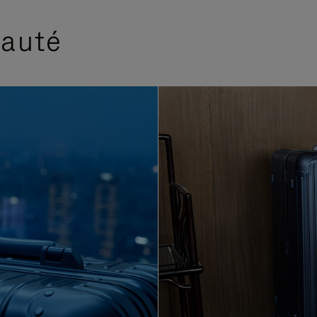
eauté