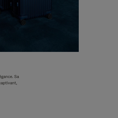
légance. Sa
captivant,