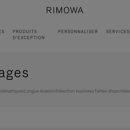
ES
PRODUITS
PERSONNALISER
SERVICES
D'EXCEPTION
gages
blématiques
Longue évasion
Sélection business
Tailles disponible