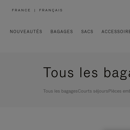
FRANCE
|
FRANÇAIS
,
SÉLECTIONNEZ
VOTRE
RÉGION
NOUVEAUTÉS
BAGAGES
SACS
ACCESSOIR
Tous les ba
Tous les bagages
Courts séjours
Pièces em