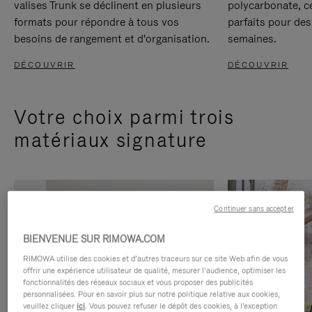
valises Trunk se déclinent en plusieurs
polycarbonate, c
formats pour répondre à tous vos
parfaits pour des
besoins de rangement et d'organisation.
semaines.
DÉCOUVRIR
DÉCOUVRIR
Votre choix parmi trois
matériaux signature
Continuer sans accepter
BIENVENUE SUR RIMOWA.COM
RIMOWA utilise des cookies et d’autres traceurs sur ce site Web afin de vous
offrir une expérience utilisateur de qualité, mesurer l’audience, optimiser les
fonctionnalités des réseaux sociaux et vous proposer des publicités
personnalisées. Pour en savoir plus sur notre politique relative aux cookies,
veuillez cliquer
ici
. Vous pouvez refuser le dépôt des cookies, à l'exception