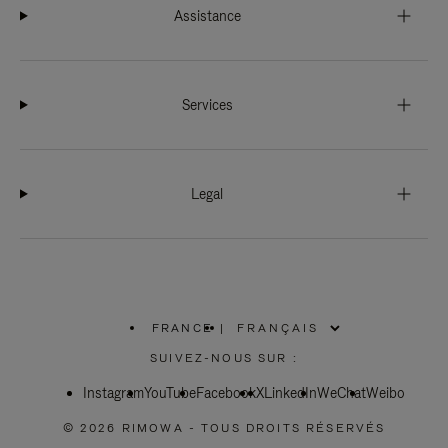
Assistance
Services
Legal
FRANCE
|
,
SÉLECTIONNEZ
SUIVEZ-NOUS SUR :
VOTRE
RÉGION
Instagram
YouTube
Facebook
X
LinkedIn
WeChat
Weibo
© 2026 RIMOWA - TOUS DROITS RÉSERVÉS