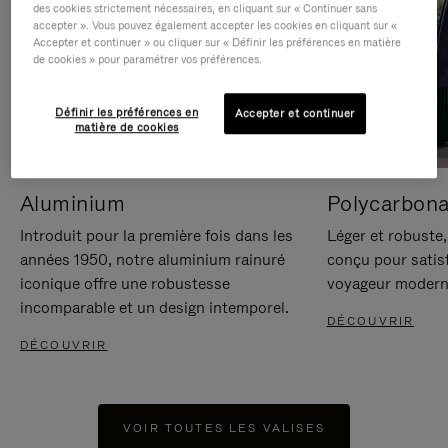
des cookies strictement nécessaires, en cliquant sur « Continuer sans
accepter ». Vous pouvez également accepter les cookies en cliquant sur «
Accepter et continuer » ou cliquer sur « Définir les préférences en matière
de cookies » pour paramétrer vos préférences.
Définir les préférences en
Accepter et continuer
matière de cookies
Aluminium
Polycarbona
Introduit pour la première fois dans les
Léger et robuste,
années 1950, notre aluminium rainuré
conçu pour satisf
iconique offre une robustesse
voyageur modern
incomparable et un design intemporel.
DÉCOUVRIR
DÉCOUVRIR
VOIR TOUTES LES VALISES