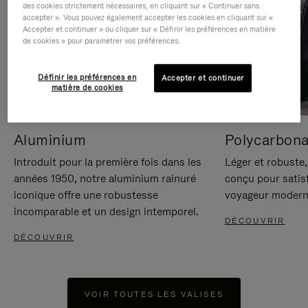
des cookies strictement nécessaires, en cliquant sur « Continuer sans
accepter ». Vous pouvez également accepter les cookies en cliquant sur «
Accepter et continuer » ou cliquer sur « Définir les préférences en matière
de cookies » pour paramétrer vos préférences.
Définir les préférences en
Accepter et continuer
matière de cookies
Aluminium
Polycarbona
Introduit pour la première fois dans les
Léger et robuste,
années 1950, notre aluminium rainuré
conçu pour satisf
iconique offre une robustesse
voyageur modern
incomparable et un design intemporel.
DÉCOUVRIR
DÉCOUVRIR
VOIR TOUTES LES VALISES