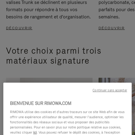
valises Trunk se déclinent en plusieurs
polycarbonate, c
formats pour répondre à tous vos
parfaits pour des
besoins de rangement et d'organisation.
semaines.
DÉCOUVRIR
DÉCOUVRIR
Votre choix parmi trois
matériaux signature
Continuer sans accepter
BIENVENUE SUR RIMOWA.COM
RIMOWA utilise des cookies et d’autres traceurs sur ce site Web afin de vous
offrir une expérience utilisateur de qualité, mesurer l’audience, optimiser les
fonctionnalités des réseaux sociaux et vous proposer des publicités
personnalisées. Pour en savoir plus sur notre politique relative aux cookies,
veuillez cliquer
ici
. Vous pouvez refuser le dépôt des cookies, à l'exception