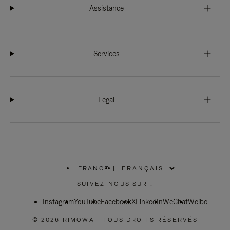
Assistance
Services
Legal
FRANCE
|
,
SÉLECTIONNEZ
SUIVEZ-NOUS SUR :
VOTRE
RÉGION
Instagram
YouTube
Facebook
X
LinkedIn
WeChat
Weibo
© 2026 RIMOWA - TOUS DROITS RÉSERVÉS