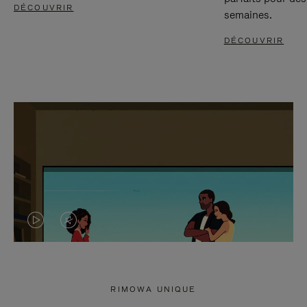
DÉCOUVRIR
semaines.
DÉCOUVRIR
LA
LE
VIDÉO
SON
N'EST
DE
RIMOWA UNIQUE
PAS
LA