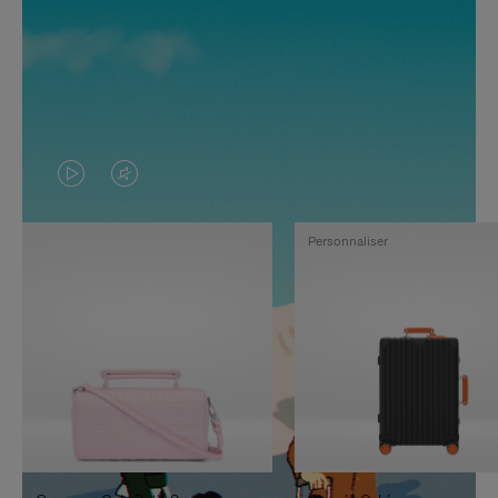
LA
LE
VIDÉO
SON
Personnaliser
N'EST
DE
PAS
LA
EN
VIDÉO
PAUSE,
EST
APPUYEZ
DÉSACTIVÉ.
SUR
VEUILLEZ