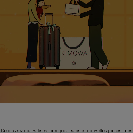
Découvrez nos valises iconiques, sacs et nouvelles pièces : des