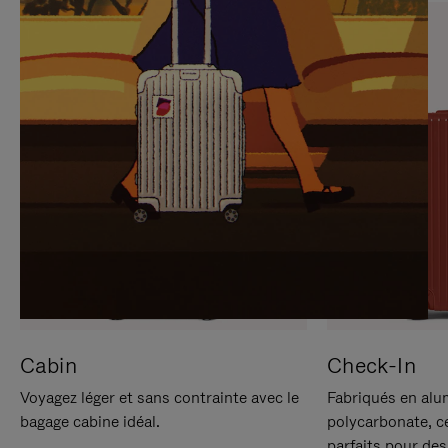
SUR
VEUILLEZ
POUR
CLIQUER
LA
POUR
METTRE
RÉACTIVER
EN
LE
PAUSE
SON
Cabin
Check-In
Voyagez léger et sans contrainte avec le
Fabriqués en alu
bagage cabine idéal.
polycarbonate, c
parfaits pour des