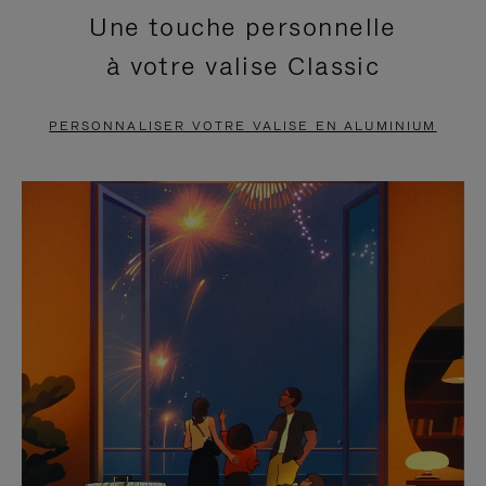
Une touche personnelle
EN
VIDÉO
à votre valise Classic
PAUSE,
EST
APPUYEZ
DÉSACTIVÉ.
PERSONNALISER VOTRE VALISE EN ALUMINIUM
SUR
VEUILLEZ
POUR
CLIQUER
LA
POUR
METTRE
RÉACTIVER
EN
LE
PAUSE
SON