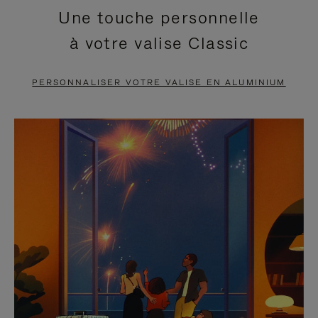
Une touche personnelle
EN
VIDÉO
à votre valise Classic
PAUSE,
EST
APPUYEZ
DÉSACTIVÉ.
PERSONNALISER VOTRE VALISE EN ALUMINIUM
SUR
VEUILLEZ
POUR
CLIQUER
LA
POUR
METTRE
RÉACTIVER
EN
LE
PAUSE
SON