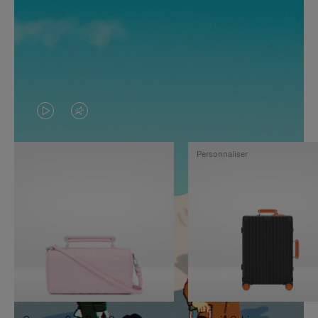
LA
LE
VIDÉO
SON
Personnaliser
N'EST
DE
PAS
LA
EN
VIDÉO
PAUSE,
EST
APPUYEZ
DÉSACTIVÉ.
SUR
VEUILLEZ