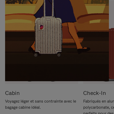
SUR
VEUILLEZ
POUR
CLIQUER
LA
POUR
METTRE
RÉACTIVER
EN
LE
PAUSE
SON
Cabin
Check-In
Voyagez léger et sans contrainte avec le
Fabriqués en alu
bagage cabine idéal.
polycarbonate, c
parfaits pour des