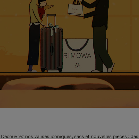
Découvrez nos valises iconiques, sacs et nouvelles pièces : des