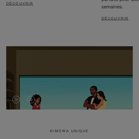
DÉCOUVRIR
semaines.
DÉCOUVRIR
LA
LE
VIDÉO
SON
N'EST
DE
RIMOWA UNIQUE
PAS
LA