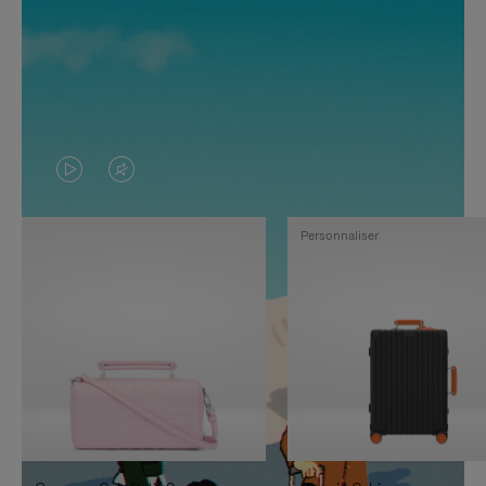
LA
LE
VIDÉO
SON
Personnaliser
N'EST
DE
PAS
LA
EN
VIDÉO
PAUSE,
EST
APPUYEZ
DÉSACTIVÉ.
SUR
VEUILLEZ