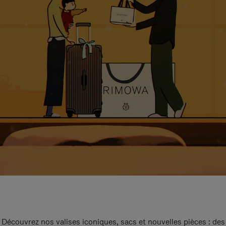
Découvrez nos valises iconiques, sacs et nouvelles pièces : des