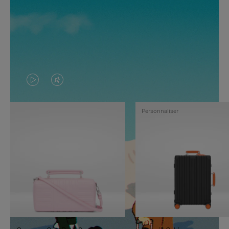
LA
LE
VIDÉO
SON
Personnaliser
N'EST
DE
PAS
LA
EN
VIDÉO
PAUSE,
EST
APPUYEZ
DÉSACTIVÉ.
SUR
VEUILLEZ