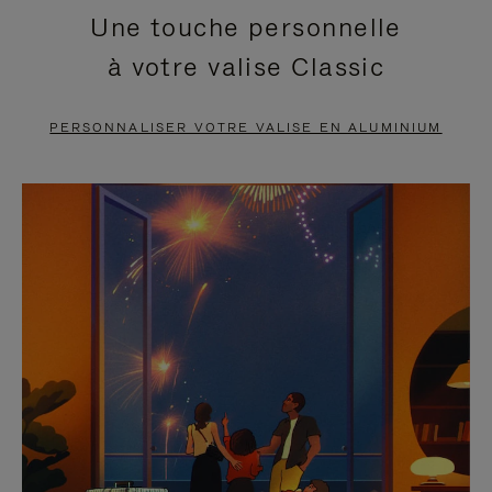
Une touche personnelle
EN
VIDÉO
à votre valise Classic
PAUSE,
EST
APPUYEZ
DÉSACTIVÉ.
PERSONNALISER VOTRE VALISE EN ALUMINIUM
SUR
VEUILLEZ
POUR
CLIQUER
LA
POUR
METTRE
RÉACTIVER
EN
LE
PAUSE
SON