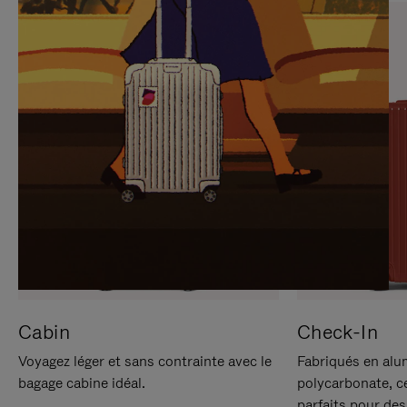
SUR
VEUILLEZ
POUR
CLIQUER
LA
POUR
METTRE
RÉACTIVER
EN
LE
PAUSE
SON
Cabin
Check-In
Voyagez léger et sans contrainte avec le
Fabriqués en alu
bagage cabine idéal.
polycarbonate, c
parfaits pour des