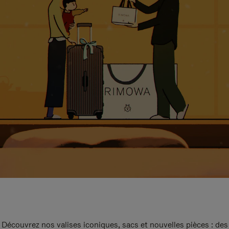
Découvrez nos valises iconiques, sacs et nouvelles pièces : des