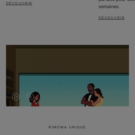
DÉCOUVRIR
semaines.
DÉCOUVRIR
LA
LE
VIDÉO
SON
N'EST
DE
RIMOWA UNIQUE
PAS
LA