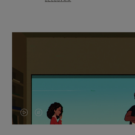
DÉCOUVRIR
LA
LE
VIDÉO
SON