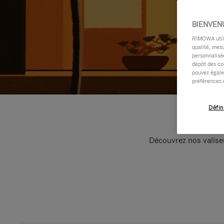
BIENVEN
RIMOWA utilis
qualité, mesu
personnalisée
dépôt des co
pouvez égale
préférences 
Défin
Découvrez nos valise