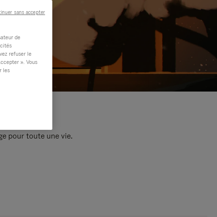
inuer sans accepter
sateur de
cités
vez refuser le
accepter ». Vous
r les
e pour toute une vie.