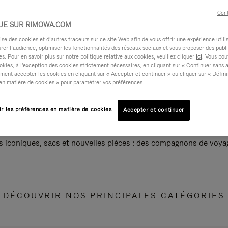
Cont
UE SUR RIMOWA.COM
e des cookies et d’autres traceurs sur ce site Web afin de vous offrir une expérience utili
rer l’audience, optimiser les fonctionnalités des réseaux sociaux et vous proposer des publi
s. Pour en savoir plus sur notre politique relative aux cookies, veuillez cliquer
ici
. Vous pou
okies, à l'exception des cookies strictement nécessaires, en cliquant sur « Continuer sans 
ment accepter les cookies en cliquant sur « Accepter et continuer » ou cliquer sur « Défini
en matière de cookies » pour paramétrer vos préférences.
ir les préférences en matière de cookies
Accepter et continuer
s iconiques, sacs et nouvelles pièces : des compagnons de voyag
DÉCOUVRIR NOS PRINCIPALES CATÉGORIES