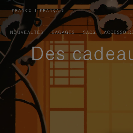
FRANCE
|
FRANÇAIS
,
SÉLECTIONNEZ
VOTRE
RÉGION
NOUVEAUTÉS
BAGAGES
SACS
ACCESSOIR
Des cadeau