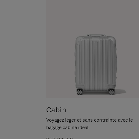
POUR
CLIQUER
LA
POUR
METTRE
RÉACTIVER
EN
LE
PAUSE
SON
Cabin
Voyagez léger et sans contrainte avec le
bagage cabine idéal.