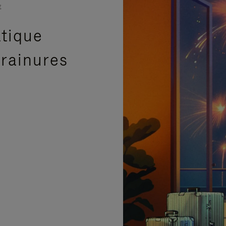
E
atique
 rainures