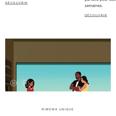
DÉCOUVRIR
semaines.
DÉCOUVRIR
LA
LE
VIDÉO
SON
N'EST
DE
RIMOWA UNIQUE
PAS
LA