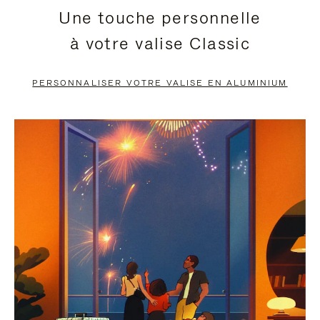
Une touche personnelle
EN
VIDÉO
à votre valise Classic
PAUSE,
EST
APPUYEZ
DÉSACTIVÉ.
PERSONNALISER VOTRE VALISE EN ALUMINIUM
SUR
VEUILLEZ
POUR
CLIQUER
LA
POUR
METTRE
RÉACTIVER
EN
LE
PAUSE
SON