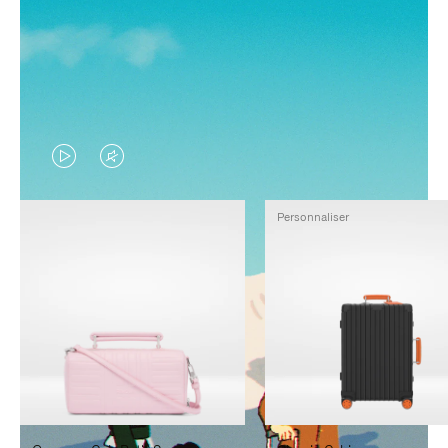
LA
LE
VIDÉO
SON
Personnaliser
N'EST
DE
PAS
LA
EN
VIDÉO
PAUSE,
EST
APPUYEZ
DÉSACTIVÉ.
SUR
VEUILLEZ