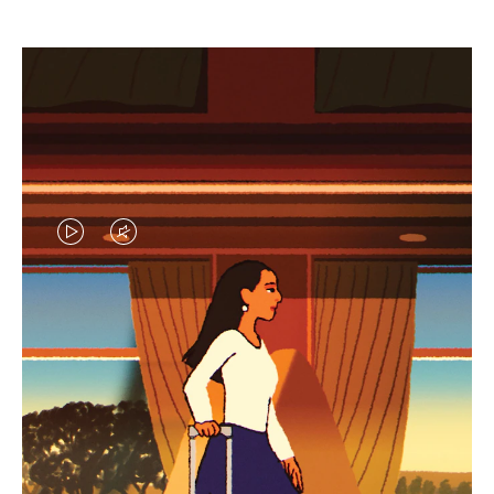
LA
LE
VIDÉO
SON
N'EST
DE
SÉLECTIONS CADEAUX ET INSPIRATIONS
PAS
LA
Trouvez le compagnon
EN
VIDÉO
parfait pour chaque voyage
PAUSE,
EST
APPUYEZ
DÉSACTIVÉ.