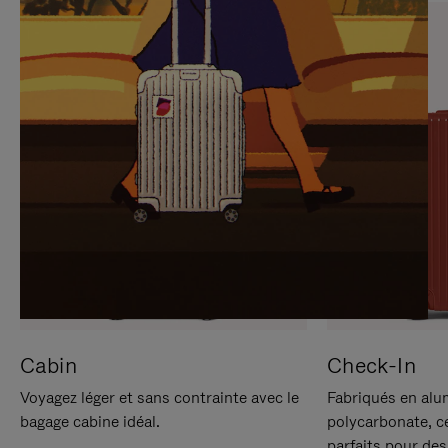
SUR
VEUILLEZ
POUR
CLIQUER
LA
POUR
METTRE
RÉACTIVER
EN
LE
PAUSE
SON
Cabin
Check-In
Voyagez léger et sans contrainte avec le
Fabriqués en alu
bagage cabine idéal.
polycarbonate, c
parfaits pour des