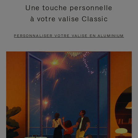
Une touche personnelle
EN
VIDÉO
à votre valise Classic
PAUSE,
EST
APPUYEZ
DÉSACTIVÉ.
PERSONNALISER VOTRE VALISE EN ALUMINIUM
SUR
VEUILLEZ
POUR
CLIQUER
LA
POUR
METTRE
RÉACTIVER
EN
LE
PAUSE
SON