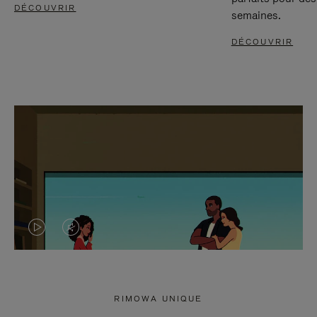
DÉCOUVRIR
semaines.
DÉCOUVRIR
LA
LE
VIDÉO
SON
N'EST
DE
RIMOWA UNIQUE
PAS
LA