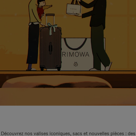
Découvrez nos valises iconiques, sacs et nouvelles pièces : des