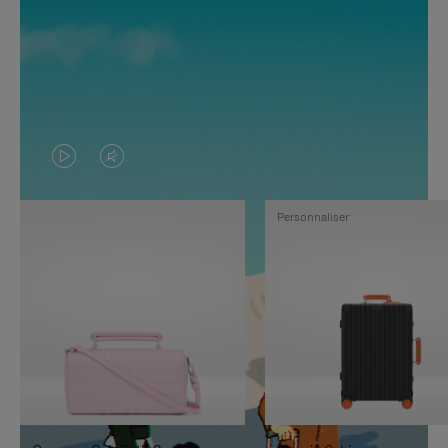
LA
LE
VIDÉO
SON
Personnaliser
N'EST
DE
PAS
LA
EN
VIDÉO
PAUSE,
EST
APPUYEZ
DÉSACTIVÉ.
SUR
VEUILLEZ