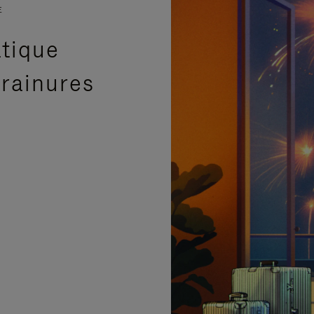
E
atique
 rainures