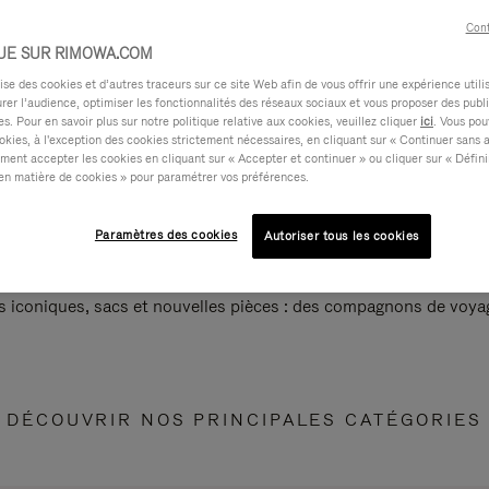
Cont
UE SUR RIMOWA.COM
e des cookies et d’autres traceurs sur ce site Web afin de vous offrir une expérience utili
rer l’audience, optimiser les fonctionnalités des réseaux sociaux et vous proposer des publi
s. Pour en savoir plus sur notre politique relative aux cookies, veuillez cliquer
ici
. Vous pou
okies, à l'exception des cookies strictement nécessaires, en cliquant sur « Continuer sans 
ment accepter les cookies en cliquant sur « Accepter et continuer » ou cliquer sur « Défini
en matière de cookies » pour paramétrer vos préférences.
Paramètres des cookies
Autoriser tous les cookies
s iconiques, sacs et nouvelles pièces : des compagnons de voyag
DÉCOUVRIR NOS PRINCIPALES CATÉGORIES