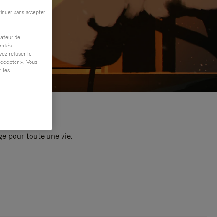
inuer sans accepter
sateur de
cités
vez refuser le
accepter ». Vous
r les
e pour toute une vie.