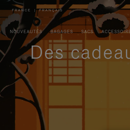
FRANCE
|
FRANÇAIS
,
SÉLECTIONNEZ
VOTRE
RÉGION
NOUVEAUTÉS
BAGAGES
SACS
ACCESSOIR
Des cadeau