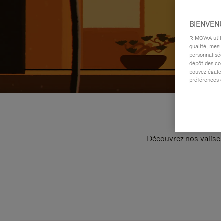
BIENVEN
RIMOWA utilis
qualité, mesu
personnalisée
dépôt des co
pouvez égale
préférences 
Découvrez nos valise