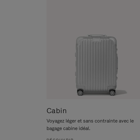
POUR
CLIQUER
LA
POUR
METTRE
RÉACTIVER
EN
LE
PAUSE
SON
Cabin
Voyagez léger et sans contrainte avec le
bagage cabine idéal.