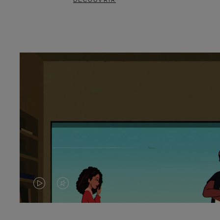
DÉCOUVRIR
LA
LE
VIDÉO
SON