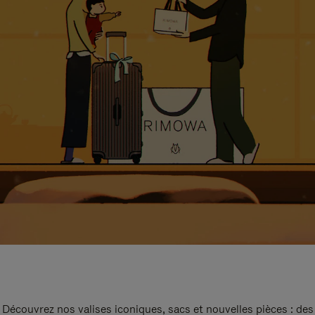
Découvrez nos valises iconiques, sacs et nouvelles pièces : des