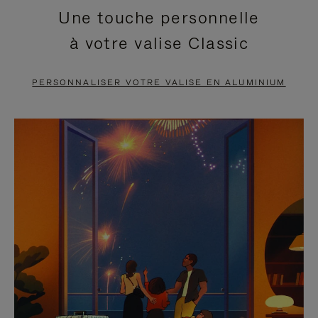
Une touche personnelle
EN
VIDÉO
à votre valise Classic
PAUSE,
EST
APPUYEZ
DÉSACTIVÉ.
PERSONNALISER VOTRE VALISE EN ALUMINIUM
SUR
VEUILLEZ
POUR
CLIQUER
LA
POUR
METTRE
RÉACTIVER
EN
LE
PAUSE
SON