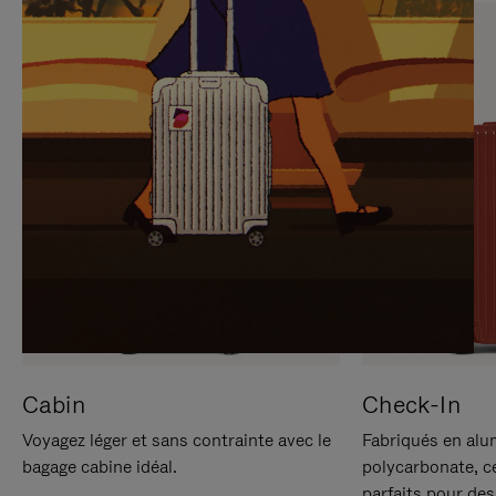
SUR
VEUILLEZ
POUR
CLIQUER
LA
POUR
METTRE
RÉACTIVER
EN
LE
PAUSE
SON
Cabin
Check-In
Voyagez léger et sans contrainte avec le
Fabriqués en alu
bagage cabine idéal.
polycarbonate, c
parfaits pour des