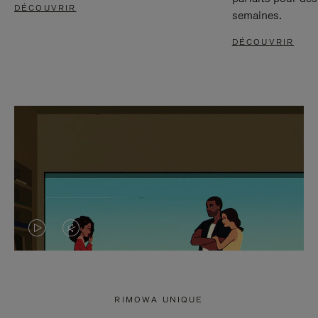
DÉCOUVRIR
semaines.
DÉCOUVRIR
LA
LE
VIDÉO
SON
N'EST
DE
RIMOWA UNIQUE
PAS
LA