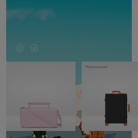
LA
LE
VIDÉO
SON
Personnaliser
N'EST
DE
PAS
LA
EN
VIDÉO
PAUSE,
EST
APPUYEZ
DÉSACTIVÉ.
SUR
VEUILLEZ