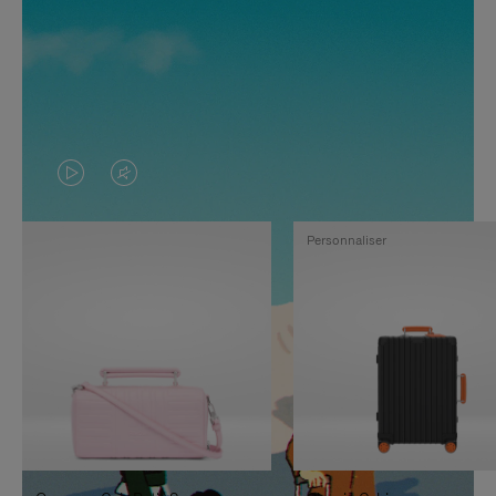
LA
LE
VIDÉO
SON
Personnaliser
N'EST
DE
PAS
LA
EN
VIDÉO
PAUSE,
EST
APPUYEZ
DÉSACTIVÉ.
SUR
VEUILLEZ