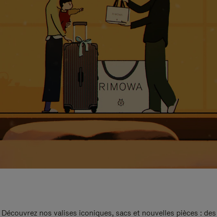
Découvrez nos valises iconiques, sacs et nouvelles pièces : des