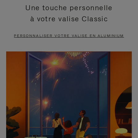
Une touche personnelle
EN
VIDÉO
à votre valise Classic
PAUSE,
EST
APPUYEZ
DÉSACTIVÉ.
PERSONNALISER VOTRE VALISE EN ALUMINIUM
SUR
VEUILLEZ
POUR
CLIQUER
LA
POUR
METTRE
RÉACTIVER
EN
LE
PAUSE
SON