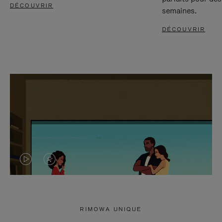
DÉCOUVRIR
semaines.
DÉCOUVRIR
LA
LE
VIDÉO
SON
N'EST
DE
RIMOWA UNIQUE
PAS
LA