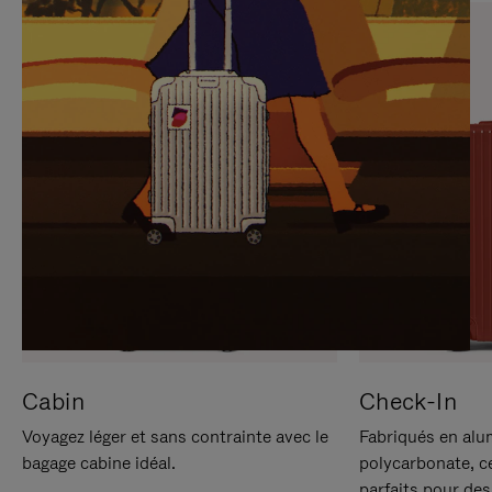
SUR
VEUILLEZ
POUR
CLIQUER
LA
POUR
METTRE
RÉACTIVER
EN
LE
PAUSE
SON
Cabin
Check-In
Voyagez léger et sans contrainte avec le
Fabriqués en alu
bagage cabine idéal.
polycarbonate, c
parfaits pour des