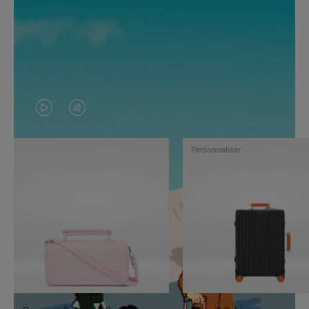
LA
LE
VIDÉO
SON
Personnaliser
N'EST
DE
PAS
LA
EN
VIDÉO
PAUSE,
EST
APPUYEZ
DÉSACTIVÉ.
SUR
VEUILLEZ