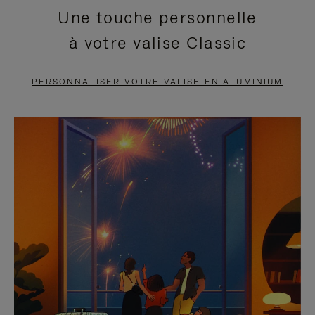
Une touche personnelle
EN
VIDÉO
à votre valise Classic
PAUSE,
EST
APPUYEZ
DÉSACTIVÉ.
PERSONNALISER VOTRE VALISE EN ALUMINIUM
SUR
VEUILLEZ
POUR
CLIQUER
LA
POUR
METTRE
RÉACTIVER
EN
LE
PAUSE
SON