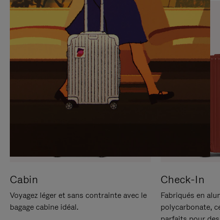
SUR
VEUILLEZ
POUR
CLIQUER
LA
POUR
METTRE
RÉACTIVER
EN
LE
PAUSE
SON
Cabin
Check-In
Voyagez léger et sans contrainte avec le
Fabriqués en alu
bagage cabine idéal.
polycarbonate, c
parfaits pour des