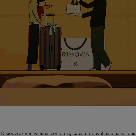
Découvrez nos valises iconiques, sacs et nouvelles pièces : des