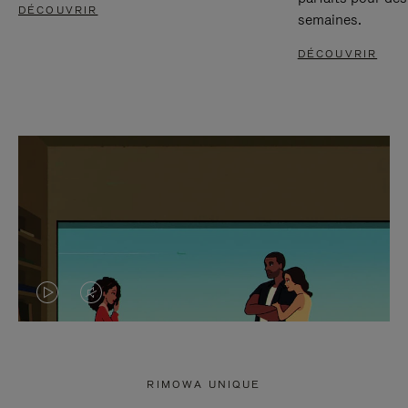
DÉCOUVRIR
semaines.
DÉCOUVRIR
LA
LE
VIDÉO
SON
N'EST
DE
RIMOWA UNIQUE
PAS
LA