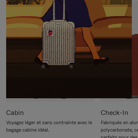
SUR
VEUILLEZ
POUR
CLIQUER
LA
POUR
METTRE
RÉACTIVER
EN
LE
PAUSE
SON
Cabin
Check-In
Voyagez léger et sans contrainte avec le
Fabriqués en alu
bagage cabine idéal.
polycarbonate, c
parfaits pour des