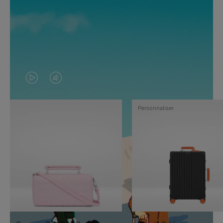
LA
LE
VIDÉO
SON
Personnaliser
N'EST
DE
PAS
LA
EN
VIDÉO
PAUSE,
EST
APPUYEZ
DÉSACTIVÉ.
SUR
VEUILLEZ