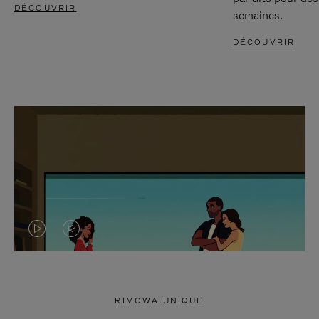
DÉCOUVRIR
semaines.
DÉCOUVRIR
LA
LE
VIDÉO
SON
N'EST
DE
RIMOWA UNIQUE
PAS
LA