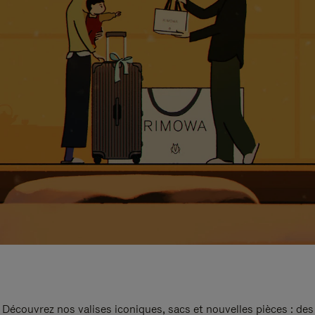
Découvrez nos valises iconiques, sacs et nouvelles pièces : des