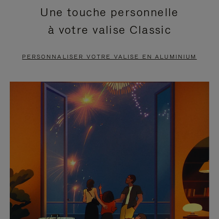
Une touche personnelle
EN
VIDÉO
à votre valise Classic
PAUSE,
EST
APPUYEZ
DÉSACTIVÉ.
PERSONNALISER VOTRE VALISE EN ALUMINIUM
SUR
VEUILLEZ
POUR
CLIQUER
LA
POUR
METTRE
RÉACTIVER
EN
LE
PAUSE
SON