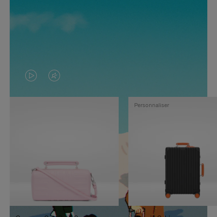
LA
LE
VIDÉO
SON
Personnaliser
N'EST
DE
PAS
LA
EN
VIDÉO
PAUSE,
EST
APPUYEZ
DÉSACTIVÉ.
SUR
VEUILLEZ