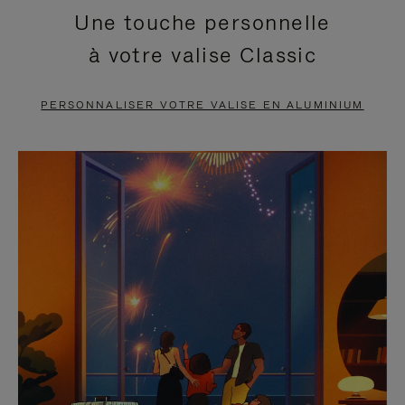
Une touche personnelle
EN
VIDÉO
à votre valise Classic
PAUSE,
EST
APPUYEZ
DÉSACTIVÉ.
PERSONNALISER VOTRE VALISE EN ALUMINIUM
SUR
VEUILLEZ
POUR
CLIQUER
LA
POUR
METTRE
RÉACTIVER
EN
LE
PAUSE
SON