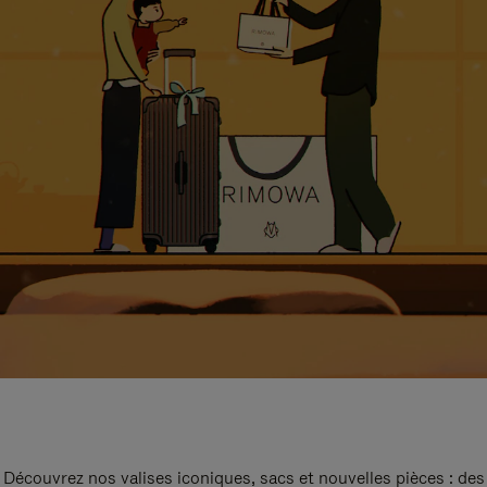
Découvrez nos valises iconiques, sacs et nouvelles pièces : des