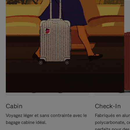
SUR
VEUILLEZ
POUR
CLIQUER
LA
POUR
METTRE
RÉACTIVER
EN
LE
PAUSE
SON
Cabin
Check-In
Voyagez léger et sans contrainte avec le
Fabriqués en alu
bagage cabine idéal.
polycarbonate, c
parfaits pour des