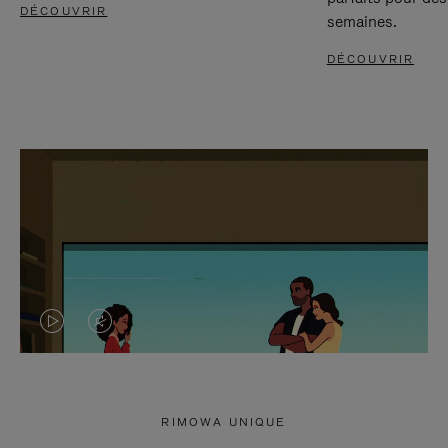
DÉCOUVRIR
semaines.
DÉCOUVRIR
LA
LE
VIDÉO
SON
N'EST
DE
RIMOWA UNIQUE
PAS
LA