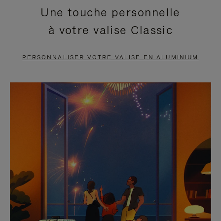
Une touche personnelle
EN
VIDÉO
à votre valise Classic
PAUSE,
EST
APPUYEZ
DÉSACTIVÉ.
PERSONNALISER VOTRE VALISE EN ALUMINIUM
SUR
VEUILLEZ
POUR
CLIQUER
LA
POUR
METTRE
RÉACTIVER
EN
LE
PAUSE
SON