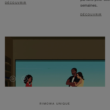
DÉCOUVRIR
semaines.
DÉCOUVRIR
LA
LE
VIDÉO
SON
N'EST
DE
RIMOWA UNIQUE
PAS
LA