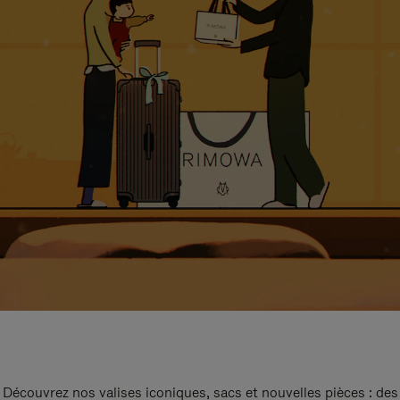
Découvrez nos valises iconiques, sacs et nouvelles pièces : des