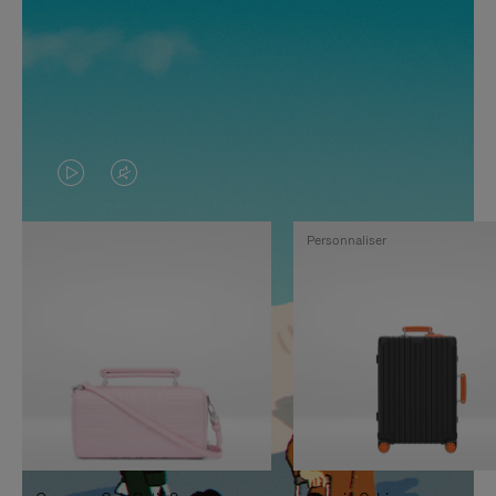
LA
LE
VIDÉO
SON
Personnaliser
N'EST
DE
PAS
LA
EN
VIDÉO
PAUSE,
EST
APPUYEZ
DÉSACTIVÉ.
SUR
VEUILLEZ