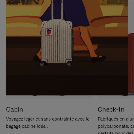
SUR
VEUILLEZ
POUR
CLIQUER
LA
POUR
METTRE
RÉACTIVER
EN
LE
PAUSE
SON
Cabin
Check-In
Voyagez léger et sans contrainte avec le
Fabriqués en alu
bagage cabine idéal.
polycarbonate, c
parfaits pour des