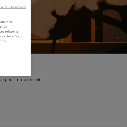
inuer sans accepter
sateur de
cités
vez refuser le
accepter ». Vous
r les
e pour toute une vie.