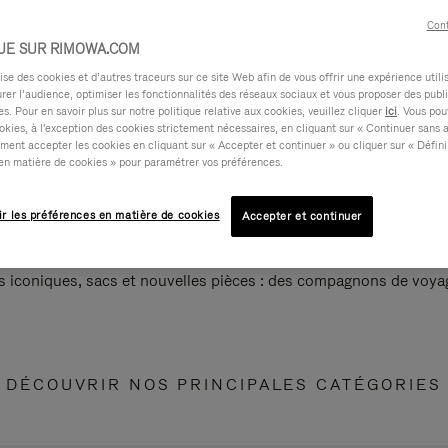
Cont
UE SUR RIMOWA.COM
e des cookies et d’autres traceurs sur ce site Web afin de vous offrir une expérience utili
rer l’audience, optimiser les fonctionnalités des réseaux sociaux et vous proposer des publi
s. Pour en savoir plus sur notre politique relative aux cookies, veuillez cliquer
ici
. Vous pou
okies, à l'exception des cookies strictement nécessaires, en cliquant sur « Continuer sans 
ment accepter les cookies en cliquant sur « Accepter et continuer » ou cliquer sur « Défini
en matière de cookies » pour paramétrer vos préférences.
ir les préférences en matière de cookies
Accepter et continuer
s iconiques, sacs et nouvelles pièces : des compagnons de voyag
DÉCOUVRIR NOS PRINCIPALES CATÉGORIES