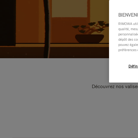
BIENVEN
RIMOWA utilis
qualité, mesu
personnalisée
dépôt des co
pouvez égale
préférences 
Défin
Découvrez nos valise