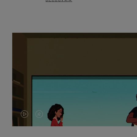
DÉCOUVRIR
LA
LE
VIDÉO
SON