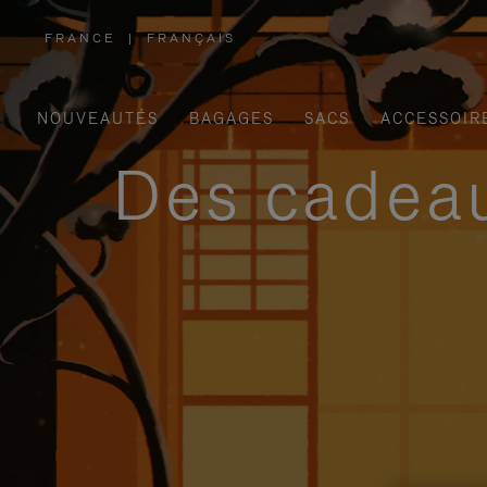
FRANCE
|
FRANÇAIS
,
SÉLECTIONNEZ
VOTRE
RÉGION
NOUVEAUTÉS
BAGAGES
SACS
ACCESSOIR
Des cadeau