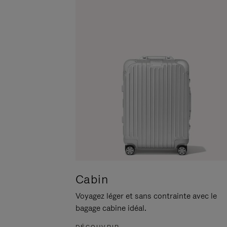
POUR
CLIQUER
LA
POUR
METTRE
RÉACTIVER
EN
LE
PAUSE
SON
Cabin
Voyagez léger et sans contrainte avec le
bagage cabine idéal.