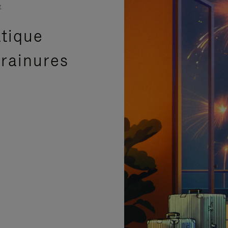
E
atique
 rainures