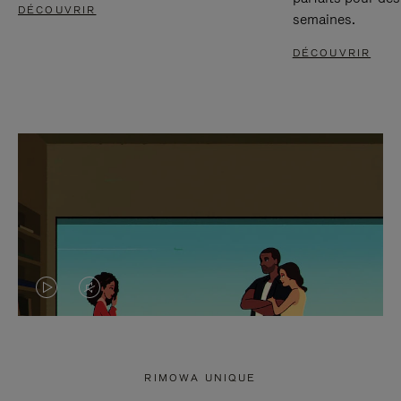
DÉCOUVRIR
semaines.
DÉCOUVRIR
LA
LE
VIDÉO
SON
N'EST
DE
RIMOWA UNIQUE
PAS
LA