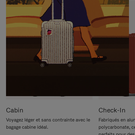
SUR
VEUILLEZ
POUR
CLIQUER
LA
POUR
METTRE
RÉACTIVER
EN
LE
PAUSE
SON
Cabin
Check-In
Voyagez léger et sans contrainte avec le
Fabriqués en alu
bagage cabine idéal.
polycarbonate, c
parfaits pour des