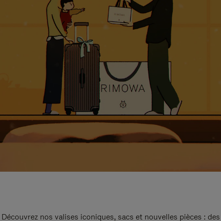
Découvrez nos valises iconiques, sacs et nouvelles pièces : des