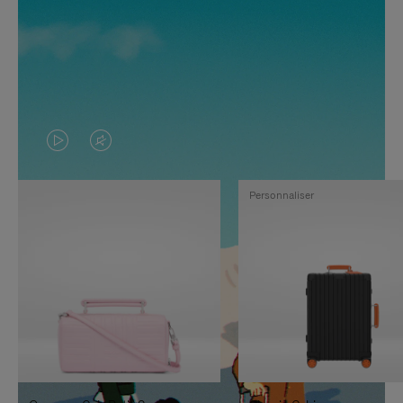
LA
LE
VIDÉO
SON
Personnaliser
N'EST
DE
PAS
LA
EN
VIDÉO
PAUSE,
EST
APPUYEZ
DÉSACTIVÉ.
SUR
VEUILLEZ