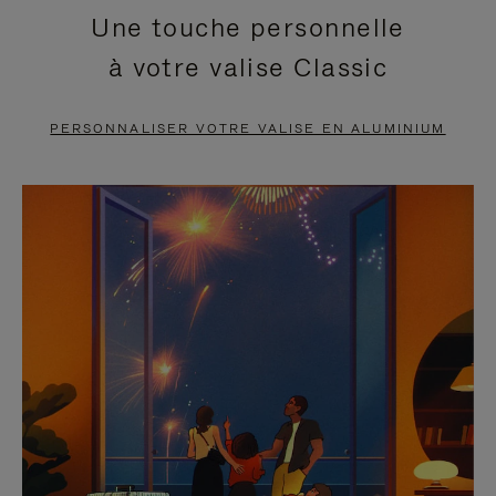
Une touche personnelle
EN
VIDÉO
à votre valise Classic
PAUSE,
EST
APPUYEZ
DÉSACTIVÉ.
PERSONNALISER VOTRE VALISE EN ALUMINIUM
SUR
VEUILLEZ
POUR
CLIQUER
LA
POUR
METTRE
RÉACTIVER
EN
LE
PAUSE
SON