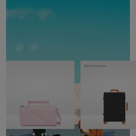
LA
LE
VIDÉO
SON
Personnaliser
N'EST
DE
PAS
LA
EN
VIDÉO
PAUSE,
EST
APPUYEZ
DÉSACTIVÉ.
SUR
VEUILLEZ