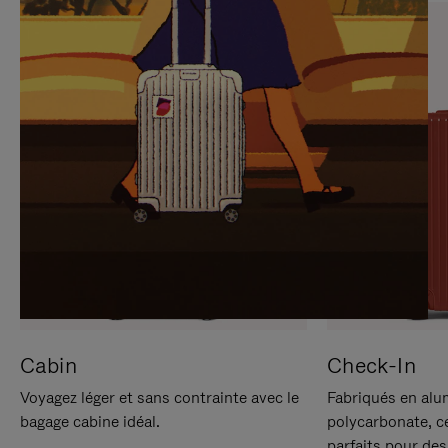
SUR
VEUILLEZ
POUR
CLIQUER
LA
POUR
METTRE
RÉACTIVER
EN
LE
PAUSE
SON
Cabin
Check-In
Voyagez léger et sans contrainte avec le
Fabriqués en alu
bagage cabine idéal.
polycarbonate, c
parfaits pour des