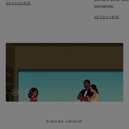
DÉCOUVRIR
semaines.
DÉCOUVRIR
LA
LE
VIDÉO
SON
N'EST
DE
RIMOWA UNIQUE
PAS
LA