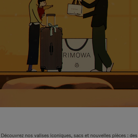
Découvrez nos valises iconiques, sacs et nouvelles pièces : des