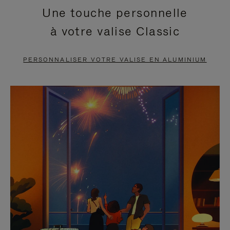
Une touche personnelle
EN
VIDÉO
à votre valise Classic
PAUSE,
EST
APPUYEZ
DÉSACTIVÉ.
PERSONNALISER VOTRE VALISE EN ALUMINIUM
SUR
VEUILLEZ
POUR
CLIQUER
LA
POUR
METTRE
RÉACTIVER
EN
LE
PAUSE
SON