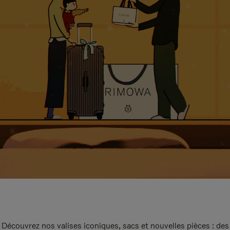
Découvrez nos valises iconiques, sacs et nouvelles pièces : des