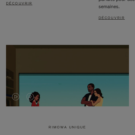
DÉCOUVRIR
semaines.
DÉCOUVRIR
LA
LE
VIDÉO
SON
N'EST
DE
RIMOWA UNIQUE
PAS
LA