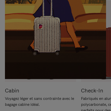
SUR
VEUILLEZ
POUR
CLIQUER
LA
POUR
METTRE
RÉACTIVER
EN
LE
PAUSE
SON
Cabin
Check-In
Voyagez léger et sans contrainte avec le
Fabriqués en alu
bagage cabine idéal.
polycarbonate, c
parfaits pour des