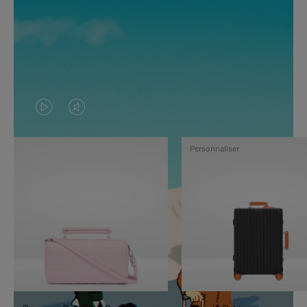
LA
LE
VIDÉO
SON
Personnaliser
N'EST
DE
PAS
LA
EN
VIDÉO
PAUSE,
EST
APPUYEZ
DÉSACTIVÉ.
SUR
VEUILLEZ