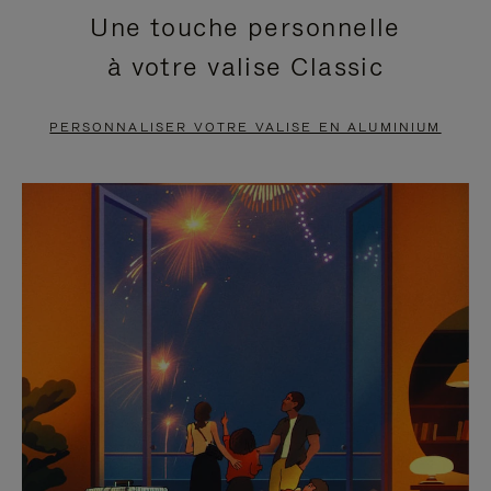
Une touche personnelle
EN
VIDÉO
à votre valise Classic
PAUSE,
EST
APPUYEZ
DÉSACTIVÉ.
PERSONNALISER VOTRE VALISE EN ALUMINIUM
SUR
VEUILLEZ
POUR
CLIQUER
LA
POUR
METTRE
RÉACTIVER
EN
LE
PAUSE
SON