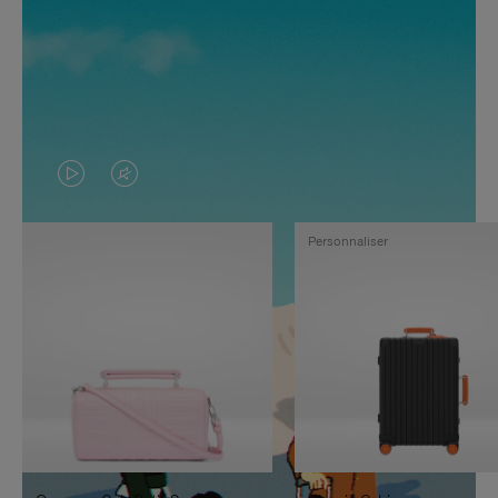
LA
LE
VIDÉO
SON
Personnaliser
N'EST
DE
PAS
LA
EN
VIDÉO
PAUSE,
EST
APPUYEZ
DÉSACTIVÉ.
SUR
VEUILLEZ