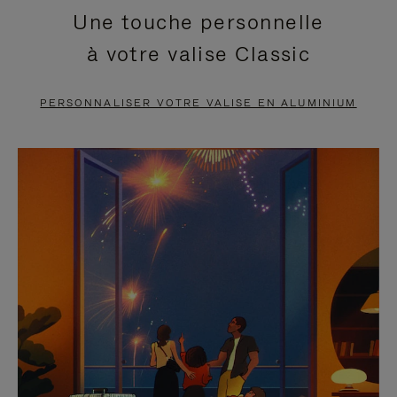
Une touche personnelle
EN
VIDÉO
à votre valise Classic
PAUSE,
EST
APPUYEZ
DÉSACTIVÉ.
PERSONNALISER VOTRE VALISE EN ALUMINIUM
SUR
VEUILLEZ
POUR
CLIQUER
LA
POUR
METTRE
RÉACTIVER
EN
LE
PAUSE
SON