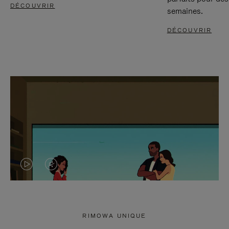
DÉCOUVRIR
semaines.
DÉCOUVRIR
LA
LE
VIDÉO
SON
N'EST
DE
RIMOWA UNIQUE
PAS
LA