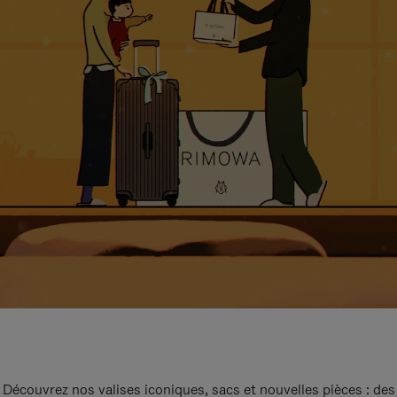
Découvrez nos valises iconiques, sacs et nouvelles pièces : des