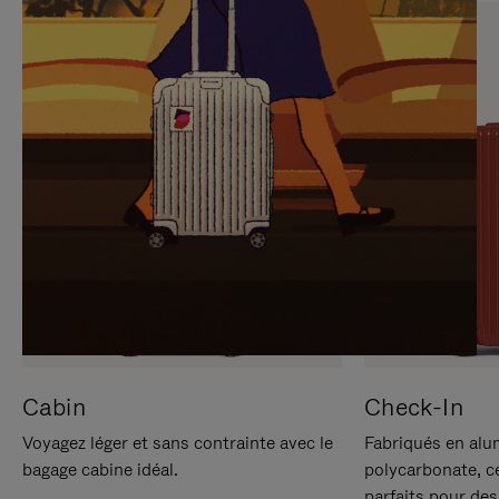
SUR
VEUILLEZ
POUR
CLIQUER
LA
POUR
METTRE
RÉACTIVER
EN
LE
PAUSE
SON
Cabin
Check-In
Voyagez léger et sans contrainte avec le
Fabriqués en alu
bagage cabine idéal.
polycarbonate, c
parfaits pour des