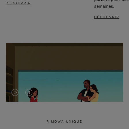
DÉCOUVRIR
semaines.
DÉCOUVRIR
LA
LE
VIDÉO
SON
N'EST
DE
RIMOWA UNIQUE
PAS
LA