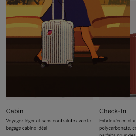
SUR
VEUILLEZ
POUR
CLIQUER
LA
POUR
METTRE
RÉACTIVER
EN
LE
PAUSE
SON
Cabin
Check-In
Voyagez léger et sans contrainte avec le
Fabriqués en alu
bagage cabine idéal.
polycarbonate, c
parfaits pour des