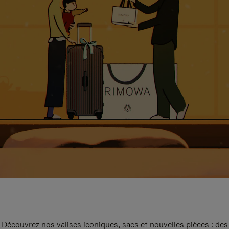
Découvrez nos valises iconiques, sacs et nouvelles pièces : des