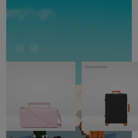
LA
LE
VIDÉO
SON
Personnaliser
N'EST
DE
PAS
LA
EN
VIDÉO
PAUSE,
EST
APPUYEZ
DÉSACTIVÉ.
SUR
VEUILLEZ