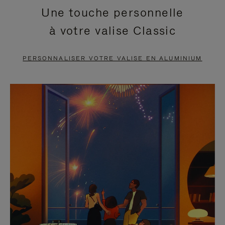
Une touche personnelle
EN
VIDÉO
à votre valise Classic
PAUSE,
EST
APPUYEZ
DÉSACTIVÉ.
PERSONNALISER VOTRE VALISE EN ALUMINIUM
SUR
VEUILLEZ
POUR
CLIQUER
LA
POUR
METTRE
RÉACTIVER
EN
LE
PAUSE
SON