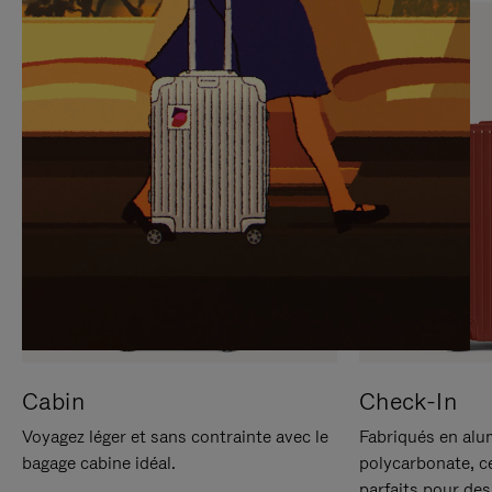
SUR
VEUILLEZ
POUR
CLIQUER
LA
POUR
METTRE
RÉACTIVER
EN
LE
PAUSE
SON
Cabin
Check-In
Voyagez léger et sans contrainte avec le
Fabriqués en alu
bagage cabine idéal.
polycarbonate, c
parfaits pour des