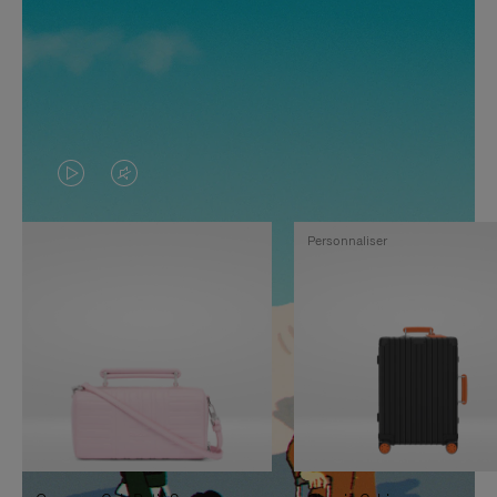
LA
LE
VIDÉO
SON
Personnaliser
N'EST
DE
PAS
LA
EN
VIDÉO
PAUSE,
EST
APPUYEZ
DÉSACTIVÉ.
SUR
VEUILLEZ