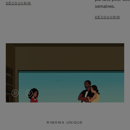
DÉCOUVRIR
semaines.
DÉCOUVRIR
LA
LE
VIDÉO
SON
N'EST
DE
RIMOWA UNIQUE
PAS
LA