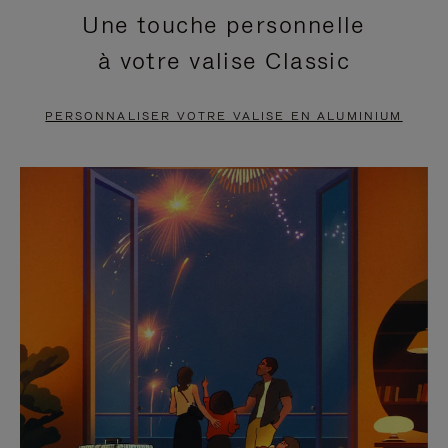
Une touche personnelle
EN
VIDÉO
à votre valise Classic
PAUSE,
EST
APPUYEZ
DÉSACTIVÉ.
PERSONNALISER VOTRE VALISE EN ALUMINIUM
SUR
VEUILLEZ
POUR
CLIQUER
LA
POUR
METTRE
RÉACTIVER
EN
LE
PAUSE
SON