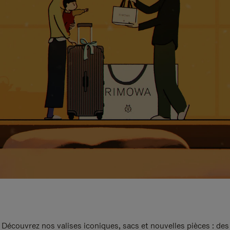
Découvrez nos valises iconiques, sacs et nouvelles pièces : des