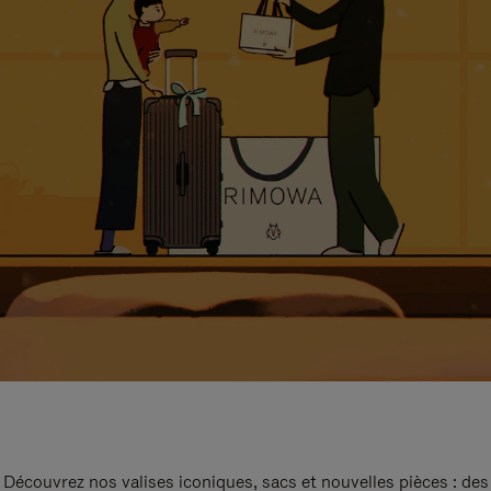
Découvrez nos valises iconiques, sacs et nouvelles pièces : des