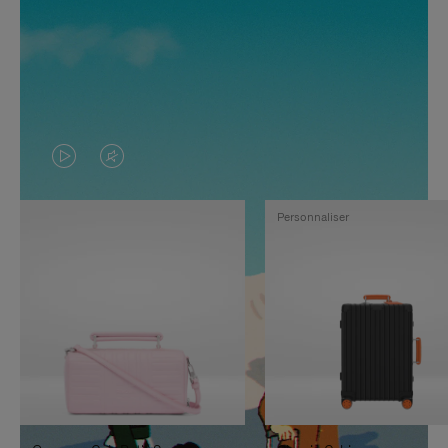
LA
LE
VIDÉO
SON
Personnaliser
N'EST
DE
PAS
LA
EN
VIDÉO
PAUSE,
EST
APPUYEZ
DÉSACTIVÉ.
SUR
VEUILLEZ