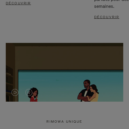
DÉCOUVRIR
semaines.
DÉCOUVRIR
LA
LE
VIDÉO
SON
N'EST
DE
RIMOWA UNIQUE
PAS
LA