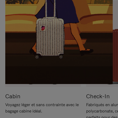
SUR
VEUILLEZ
POUR
CLIQUER
LA
POUR
METTRE
RÉACTIVER
EN
LE
PAUSE
SON
Cabin
Check-In
Voyagez léger et sans contrainte avec le
Fabriqués en alu
bagage cabine idéal.
polycarbonate, c
parfaits pour des