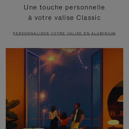
Une touche personnelle
EN
VIDÉO
à votre valise Classic
PAUSE,
EST
APPUYEZ
DÉSACTIVÉ.
PERSONNALISER VOTRE VALISE EN ALUMINIUM
SUR
VEUILLEZ
POUR
CLIQUER
LA
POUR
METTRE
RÉACTIVER
EN
LE
PAUSE
SON