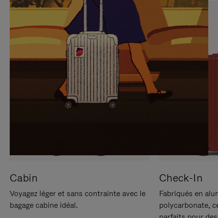
SUR
VEUILLEZ
POUR
CLIQUER
LA
POUR
METTRE
RÉACTIVER
EN
LE
PAUSE
SON
Cabin
Check-In
Voyagez léger et sans contrainte avec le
Fabriqués en alu
bagage cabine idéal.
polycarbonate, c
parfaits pour des