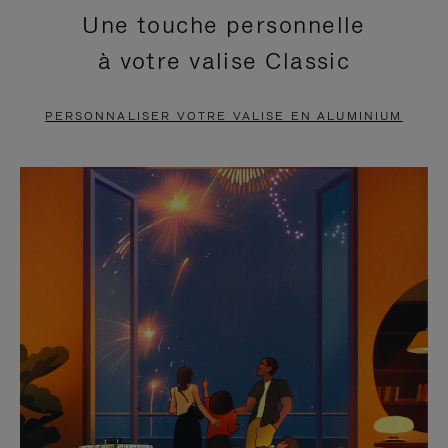
Une touche personnelle
EN
VIDÉO
à votre valise Classic
PAUSE,
EST
APPUYEZ
DÉSACTIVÉ.
PERSONNALISER VOTRE VALISE EN ALUMINIUM
SUR
VEUILLEZ
POUR
CLIQUER
LA
POUR
METTRE
RÉACTIVER
EN
LE
PAUSE
SON