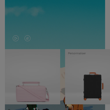
LA
LE
VIDÉO
SON
Personnaliser
N'EST
DE
PAS
LA
EN
VIDÉO
PAUSE,
EST
APPUYEZ
DÉSACTIVÉ.
SUR
VEUILLEZ