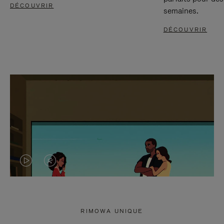
DÉCOUVRIR
semaines.
DÉCOUVRIR
LA
LE
VIDÉO
SON
N'EST
DE
RIMOWA UNIQUE
PAS
LA