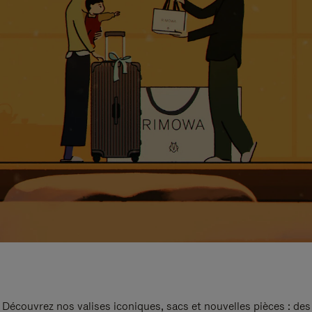
Découvrez nos valises iconiques, sacs et nouvelles pièces : des