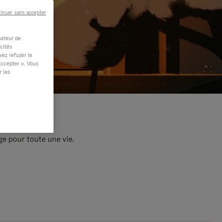
inuer sans accepter
sateur de
cités
vez refuser le
accepter ». Vous
r les
e pour toute une vie.