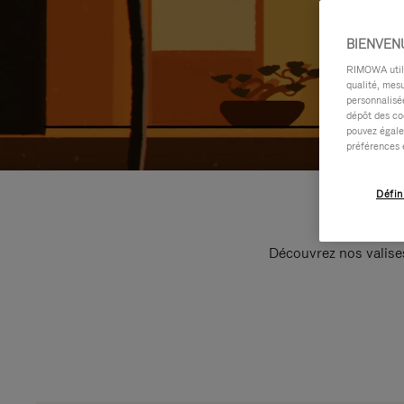
BIENVEN
RIMOWA utilis
qualité, mesu
personnalisée
dépôt des co
pouvez égale
préférences 
Défin
Découvrez nos valise