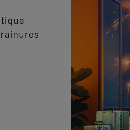
E
atique
 rainures