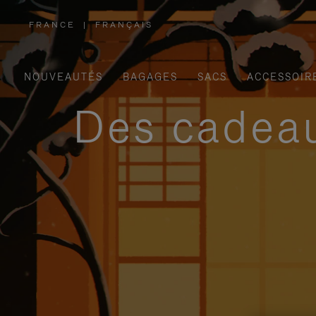
FRANCE
|
FRANÇAIS
,
SÉLECTIONNEZ
VOTRE
RÉGION
NOUVEAUTÉS
BAGAGES
SACS
ACCESSOIR
Des cadeau