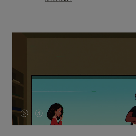
DÉCOUVRIR
LA
LE
VIDÉO
SON