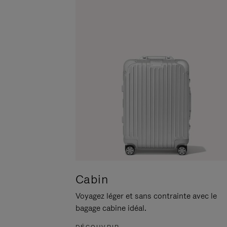
POUR
CLIQUER
LA
POUR
METTRE
RÉACTIVER
EN
LE
PAUSE
SON
Cabin
Voyagez léger et sans contrainte avec le
bagage cabine idéal.