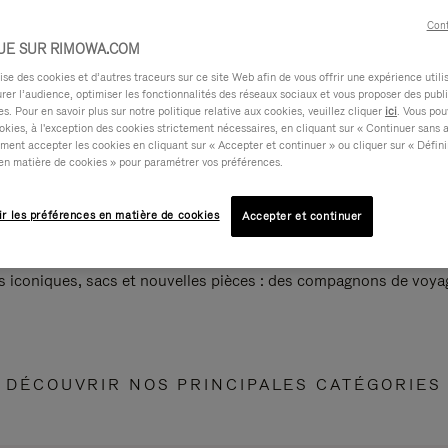
Cont
UE SUR RIMOWA.COM
e des cookies et d’autres traceurs sur ce site Web afin de vous offrir une expérience utili
rer l’audience, optimiser les fonctionnalités des réseaux sociaux et vous proposer des publi
s. Pour en savoir plus sur notre politique relative aux cookies, veuillez cliquer
ici
. Vous pou
okies, à l'exception des cookies strictement nécessaires, en cliquant sur « Continuer sans 
ment accepter les cookies en cliquant sur « Accepter et continuer » ou cliquer sur « Défini
en matière de cookies » pour paramétrer vos préférences.
ir les préférences en matière de cookies
Accepter et continuer
s iconiques, sacs et nouvelles pièces : des compagnons de voyag
DÉCOUVRIR NOS PRINCIPALES CATÉGORIES