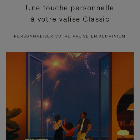
Une touche personnelle
EN
VIDÉO
à votre valise Classic
PAUSE,
EST
APPUYEZ
DÉSACTIVÉ.
PERSONNALISER VOTRE VALISE EN ALUMINIUM
SUR
VEUILLEZ
POUR
CLIQUER
LA
POUR
METTRE
RÉACTIVER
EN
LE
PAUSE
SON