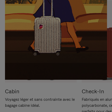
SUR
VEUILLEZ
POUR
CLIQUER
LA
POUR
METTRE
RÉACTIVER
EN
LE
PAUSE
SON
Cabin
Check-In
Voyagez léger et sans contrainte avec le
Fabriqués en alu
bagage cabine idéal.
polycarbonate, c
parfaits pour des