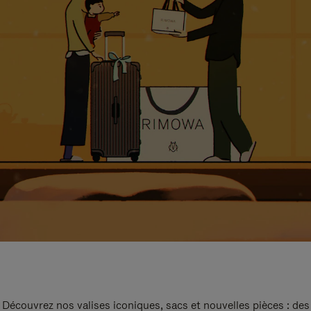
Découvrez nos valises iconiques, sacs et nouvelles pièces : des