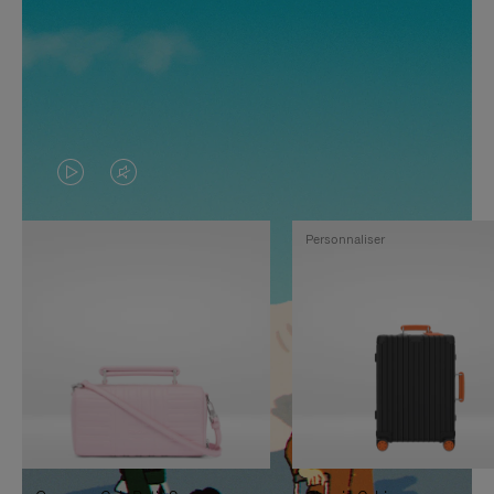
LA
LE
VIDÉO
SON
Personnaliser
N'EST
DE
PAS
LA
EN
VIDÉO
PAUSE,
EST
APPUYEZ
DÉSACTIVÉ.
SUR
VEUILLEZ