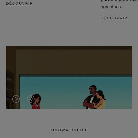
DÉCOUVRIR
semaines.
DÉCOUVRIR
LA
LE
VIDÉO
SON
N'EST
DE
RIMOWA UNIQUE
PAS
LA