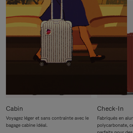
SUR
VEUILLEZ
POUR
CLIQUER
LA
POUR
METTRE
RÉACTIVER
EN
LE
PAUSE
SON
Cabin
Check-In
Voyagez léger et sans contrainte avec le
Fabriqués en alu
bagage cabine idéal.
polycarbonate, c
parfaits pour des