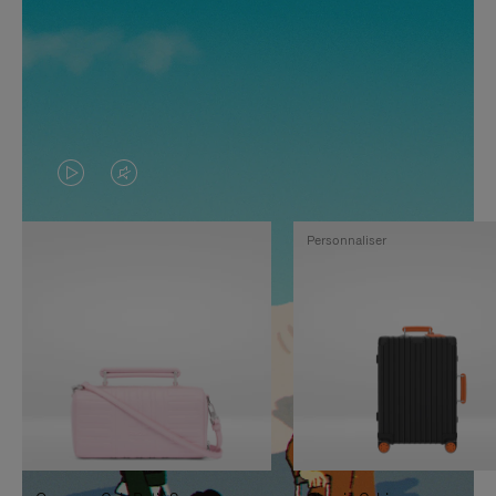
LA
LE
VIDÉO
SON
Personnaliser
N'EST
DE
PAS
LA
EN
VIDÉO
PAUSE,
EST
APPUYEZ
DÉSACTIVÉ.
SUR
VEUILLEZ