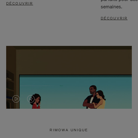
DÉCOUVRIR
semaines.
DÉCOUVRIR
LA
LE
VIDÉO
SON
N'EST
DE
RIMOWA UNIQUE
PAS
LA