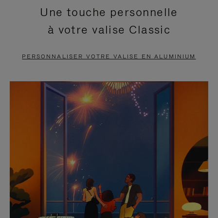
Une touche personnelle
EN
VIDÉO
à votre valise Classic
PAUSE,
EST
APPUYEZ
DÉSACTIVÉ.
PERSONNALISER VOTRE VALISE EN ALUMINIUM
SUR
VEUILLEZ
POUR
CLIQUER
LA
POUR
METTRE
RÉACTIVER
EN
LE
PAUSE
SON