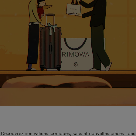
Découvrez nos valises iconiques, sacs et nouvelles pièces : des