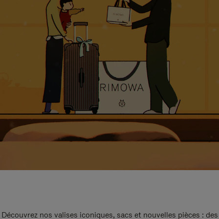
Découvrez nos valises iconiques, sacs et nouvelles pièces : des