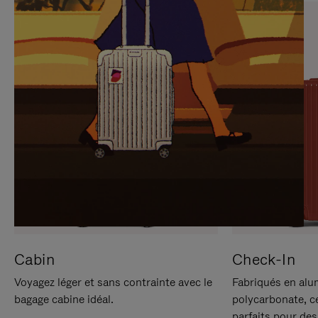
SUR
VEUILLEZ
POUR
CLIQUER
LA
POUR
METTRE
RÉACTIVER
EN
LE
PAUSE
SON
Cabin
Check-In
Voyagez léger et sans contrainte avec le
Fabriqués en alu
bagage cabine idéal.
polycarbonate, c
parfaits pour des