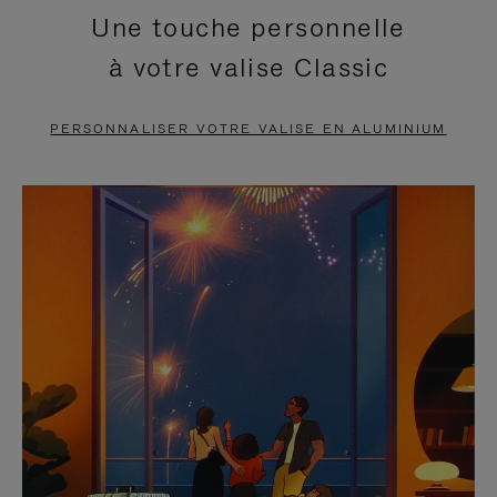
Une touche personnelle
EN
VIDÉO
à votre valise Classic
PAUSE,
EST
APPUYEZ
DÉSACTIVÉ.
PERSONNALISER VOTRE VALISE EN ALUMINIUM
SUR
VEUILLEZ
POUR
CLIQUER
LA
POUR
METTRE
RÉACTIVER
EN
LE
PAUSE
SON