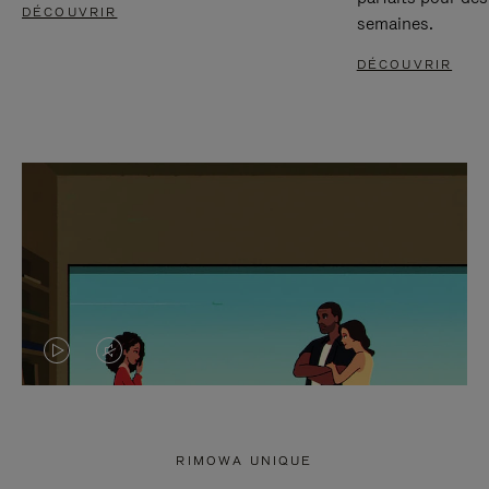
DÉCOUVRIR
semaines.
DÉCOUVRIR
LA
LE
VIDÉO
SON
N'EST
DE
RIMOWA UNIQUE
PAS
LA