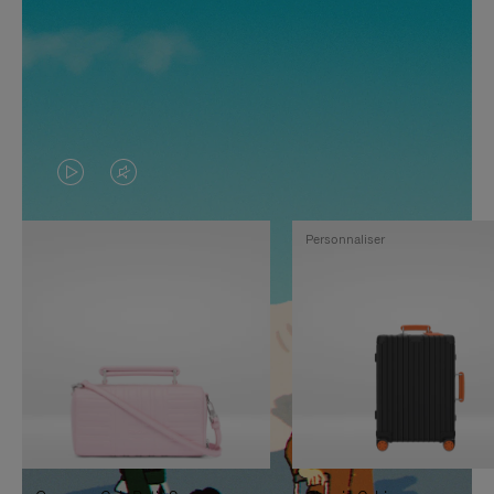
LA
LE
VIDÉO
SON
Personnaliser
N'EST
DE
PAS
LA
EN
VIDÉO
PAUSE,
EST
APPUYEZ
DÉSACTIVÉ.
SUR
VEUILLEZ