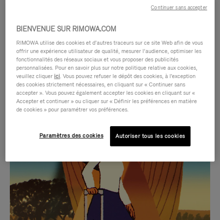
Continuer sans accepter
BIENVENUE SUR RIMOWA.COM
RIMOWA utilise des cookies et d’autres traceurs sur ce site Web afin de vous
offrir une expérience utilisateur de qualité, mesurer l’audience, optimiser les
fonctionnalités des réseaux sociaux et vous proposer des publicités
personnalisées. Pour en savoir plus sur notre politique relative aux cookies,
veuillez cliquer
ici
. Vous pouvez refuser le dépôt des cookies, à l'exception
des cookies strictement nécessaires, en cliquant sur « Continuer sans
accepter ». Vous pouvez également accepter les cookies en cliquant sur «
Accepter et continuer » ou cliquer sur « Définir les préférences en matière
LA
LE
de cookies » pour paramétrer vos préférences.
VIDÉO
SON
Paramètres des cookies
Autoriser tous les cookies
N'EST
DE
SÉLECTIONS CADEAUX ET INSPIRATIONS
PAS
LA
Trouvez le compagnon
EN
VIDÉO
parfait pour chaque voyage
PAUSE,
EST
APPUYEZ
DÉSACTIVÉ.