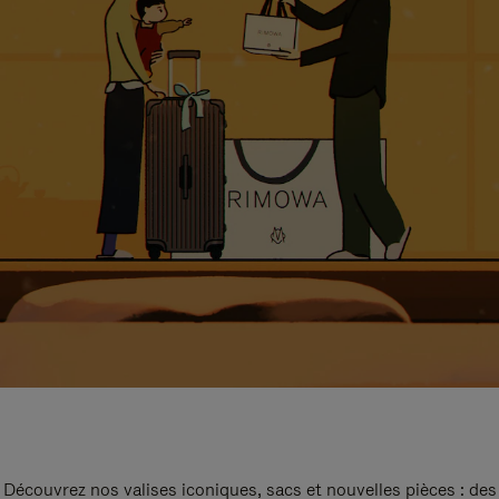
Découvrez nos valises iconiques, sacs et nouvelles pièces : des