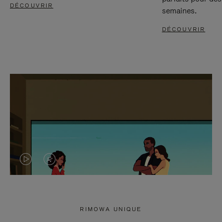
DÉCOUVRIR
semaines.
DÉCOUVRIR
LA
LE
VIDÉO
SON
N'EST
DE
RIMOWA UNIQUE
PAS
LA