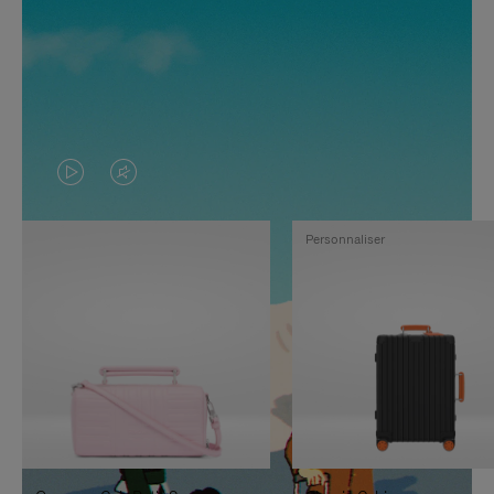
LA
LE
VIDÉO
SON
Personnaliser
N'EST
DE
PAS
LA
EN
VIDÉO
PAUSE,
EST
APPUYEZ
DÉSACTIVÉ.
SUR
VEUILLEZ