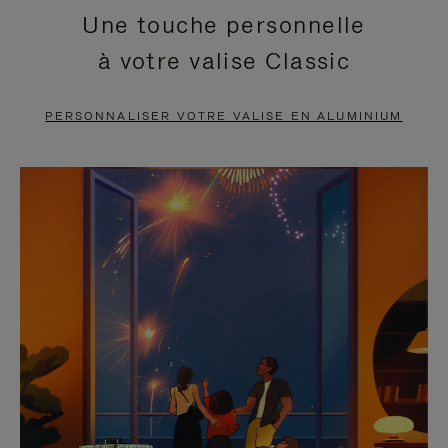
Une touche personnelle
EN
VIDÉO
à votre valise Classic
PAUSE,
EST
APPUYEZ
DÉSACTIVÉ.
PERSONNALISER VOTRE VALISE EN ALUMINIUM
SUR
VEUILLEZ
POUR
CLIQUER
LA
POUR
METTRE
RÉACTIVER
EN
LE
PAUSE
SON