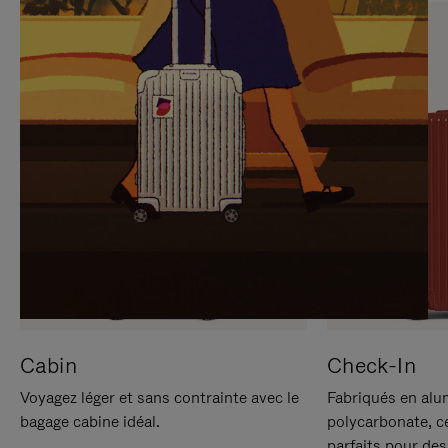
SUR
VEUILLEZ
POUR
CLIQUER
LA
POUR
METTRE
RÉACTIVER
EN
LE
PAUSE
SON
Cabin
Check-In
Voyagez léger et sans contrainte avec le
Fabriqués en alu
bagage cabine idéal.
polycarbonate, c
parfaits pour des