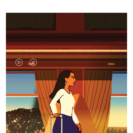
LA
LE
VIDÉO
SON
N'EST
DE
SÉLECTIONS CADEAUX ET INSPIRATIONS
PAS
LA
Trouvez le compagnon
EN
VIDÉO
parfait pour chaque voyage
PAUSE,
EST
APPUYEZ
DÉSACTIVÉ.