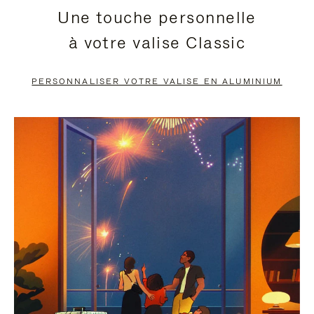
Une touche personnelle
EN
VIDÉO
à votre valise Classic
PAUSE,
EST
APPUYEZ
DÉSACTIVÉ.
PERSONNALISER VOTRE VALISE EN ALUMINIUM
SUR
VEUILLEZ
POUR
CLIQUER
LA
POUR
METTRE
RÉACTIVER
EN
LE
PAUSE
SON