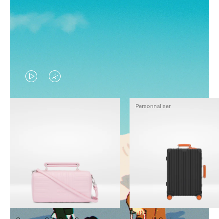
LA
LE
VIDÉO
SON
Personnaliser
N'EST
DE
PAS
LA
EN
VIDÉO
PAUSE,
EST
APPUYEZ
DÉSACTIVÉ.
SUR
VEUILLEZ