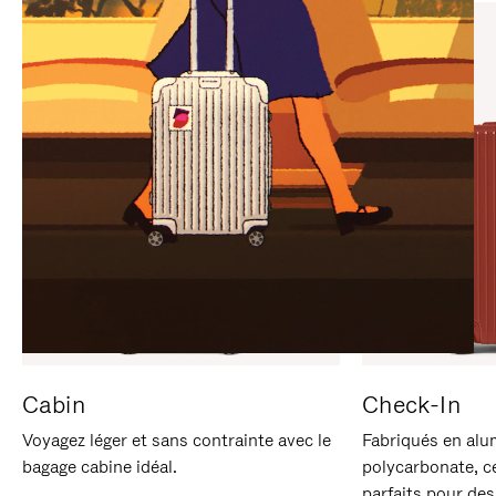
SUR
VEUILLEZ
POUR
CLIQUER
LA
POUR
METTRE
RÉACTIVER
EN
LE
PAUSE
SON
Cabin
Check-In
Voyagez léger et sans contrainte avec le
Fabriqués en alu
bagage cabine idéal.
polycarbonate, c
parfaits pour des