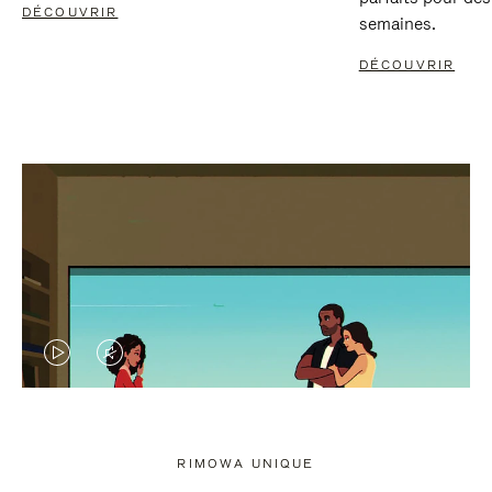
DÉCOUVRIR
semaines.
DÉCOUVRIR
LA
LE
VIDÉO
SON
N'EST
DE
RIMOWA UNIQUE
PAS
LA