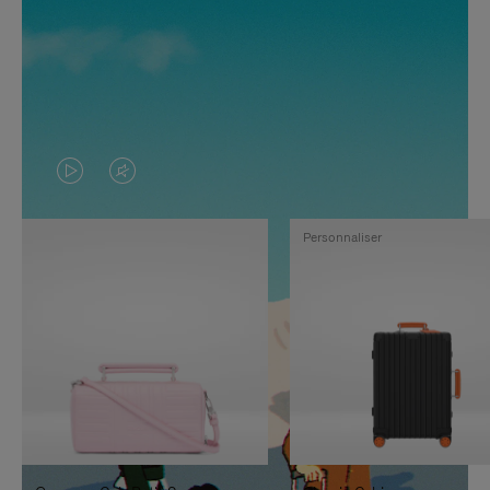
LA
LE
VIDÉO
SON
Personnaliser
N'EST
DE
PAS
LA
EN
VIDÉO
PAUSE,
EST
APPUYEZ
DÉSACTIVÉ.
SUR
VEUILLEZ