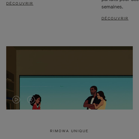
DÉCOUVRIR
semaines.
DÉCOUVRIR
LA
LE
VIDÉO
SON
N'EST
DE
RIMOWA UNIQUE
PAS
LA