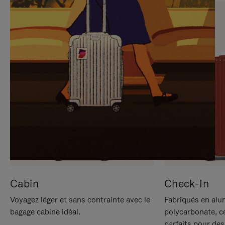
SUR
VEUILLEZ
POUR
CLIQUER
LA
POUR
METTRE
RÉACTIVER
EN
LE
PAUSE
SON
Cabin
Check-In
Voyagez léger et sans contrainte avec le
Fabriqués en alu
bagage cabine idéal.
polycarbonate, c
parfaits pour des