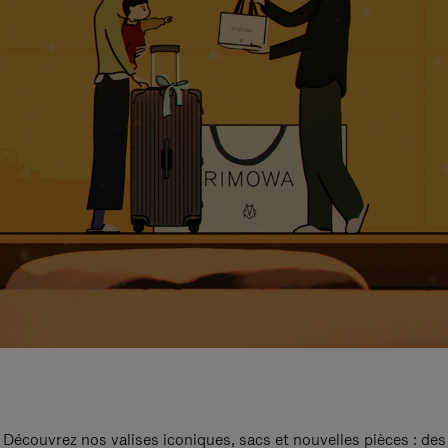
Découvrez nos valises iconiques, sacs et nouvelles pièces : des