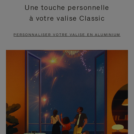
Une touche personnelle
EN
VIDÉO
à votre valise Classic
PAUSE,
EST
APPUYEZ
DÉSACTIVÉ.
PERSONNALISER VOTRE VALISE EN ALUMINIUM
SUR
VEUILLEZ
POUR
CLIQUER
LA
POUR
METTRE
RÉACTIVER
EN
LE
PAUSE
SON