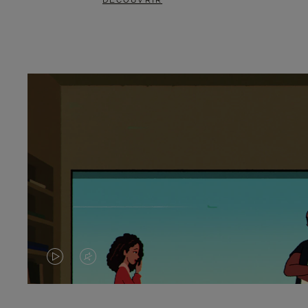
DÉCOUVRIR
LA
LE
VIDÉO
SON