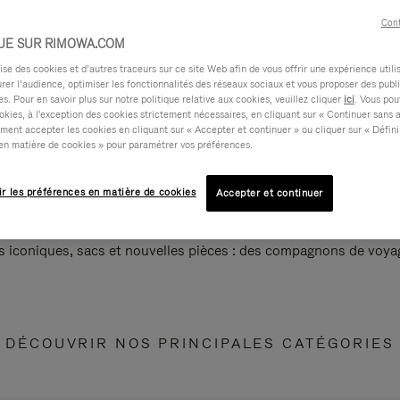
Cont
UE SUR RIMOWA.COM
e des cookies et d’autres traceurs sur ce site Web afin de vous offrir une expérience utili
rer l’audience, optimiser les fonctionnalités des réseaux sociaux et vous proposer des publi
s. Pour en savoir plus sur notre politique relative aux cookies, veuillez cliquer
ici
. Vous pou
okies, à l'exception des cookies strictement nécessaires, en cliquant sur « Continuer sans 
ment accepter les cookies en cliquant sur « Accepter et continuer » ou cliquer sur « Défini
en matière de cookies » pour paramétrer vos préférences.
ir les préférences en matière de cookies
Accepter et continuer
s iconiques, sacs et nouvelles pièces : des compagnons de voyag
DÉCOUVRIR NOS PRINCIPALES CATÉGORIES