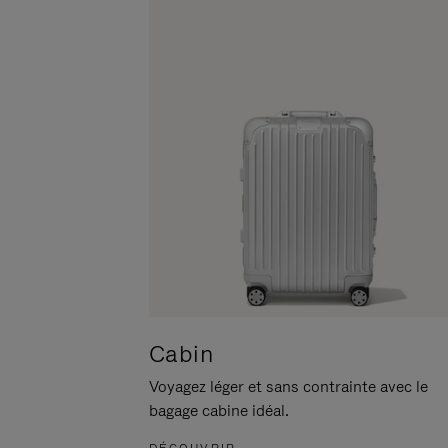
POUR
CLIQUER
LA
POUR
METTRE
RÉACTIVER
EN
LE
PAUSE
SON
Cabin
Voyagez léger et sans contrainte avec le
bagage cabine idéal.