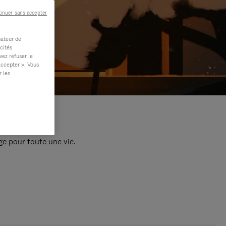
inuer sans accepter
sateur de
cités
vez refuser le
accepter ». Vous
r les
e pour toute une vie.