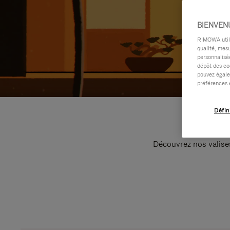
BIENVEN
RIMOWA utilis
qualité, mesu
personnalisée
dépôt des co
pouvez égale
préférences 
Défin
Découvrez nos valise