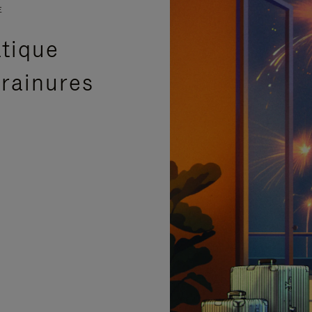
E
atique
 rainures