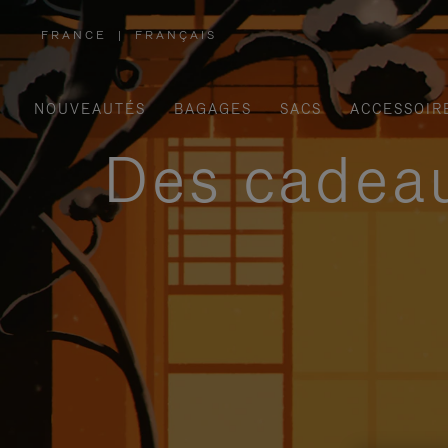
FRANCE
|
FRANÇAIS
,
SÉLECTIONNEZ
VOTRE
RÉGION
NOUVEAUTÉS
BAGAGES
SACS
ACCESSOIR
Des cadeau