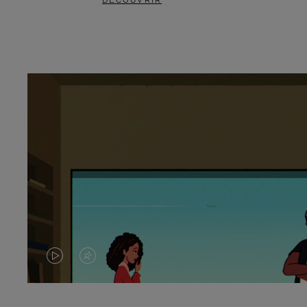
DÉCOUVRIR
LA
LE
VIDÉO
SON