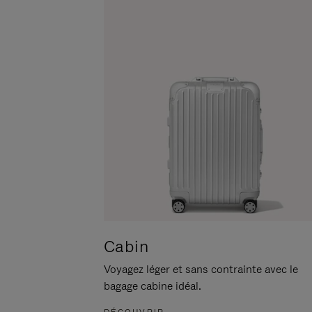
POUR
CLIQUER
LA
POUR
METTRE
RÉACTIVER
EN
LE
PAUSE
SON
Cabin
Voyagez léger et sans contrainte avec le
bagage cabine idéal.