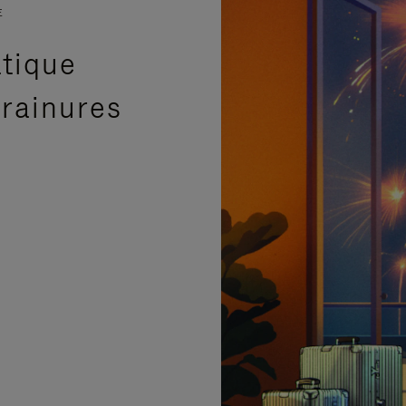
E
atique
 rainures