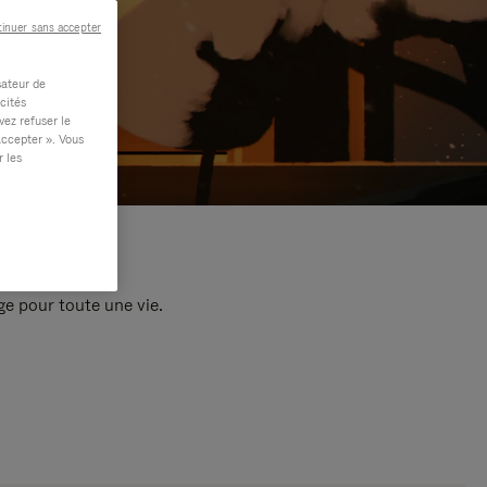
inuer sans accepter
sateur de
cités
vez refuser le
accepter ». Vous
r les
e pour toute une vie.