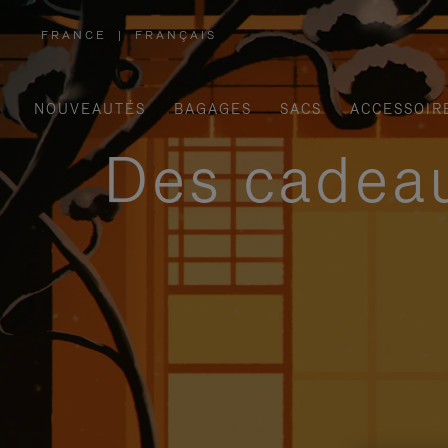
FRANCE
|
FRANÇAIS
,
SÉLECTIONNEZ
VOTRE
RÉGION
NOUVEAUTÉS
BAGAGES
SACS
ACCESSOIR
Des cadeau