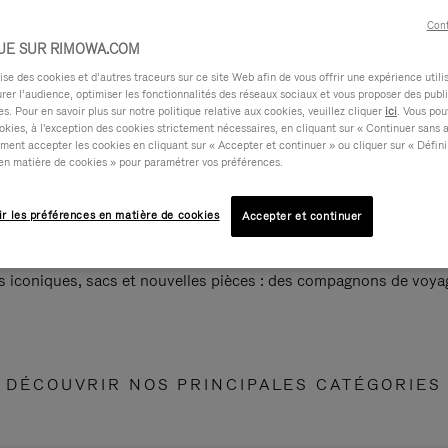
Cont
UE SUR RIMOWA.COM
e des cookies et d’autres traceurs sur ce site Web afin de vous offrir une expérience utili
rer l’audience, optimiser les fonctionnalités des réseaux sociaux et vous proposer des publi
s. Pour en savoir plus sur notre politique relative aux cookies, veuillez cliquer
ici
. Vous pou
okies, à l'exception des cookies strictement nécessaires, en cliquant sur « Continuer sans 
ment accepter les cookies en cliquant sur « Accepter et continuer » ou cliquer sur « Défini
en matière de cookies » pour paramétrer vos préférences.
ir les préférences en matière de cookies
Accepter et continuer
s iconiques, sacs et nouvelles pièces : des compagnons de voyag
DÉCOUVRIR NOS PRINCIPALES CATÉGORIES