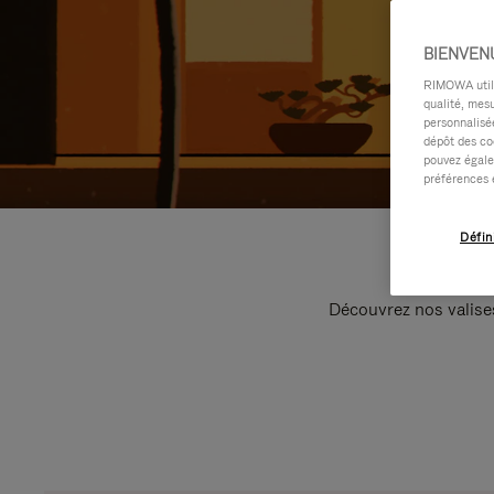
BIENVEN
RIMOWA utilis
qualité, mesu
personnalisée
dépôt des co
pouvez égale
préférences 
Défin
Découvrez nos valise