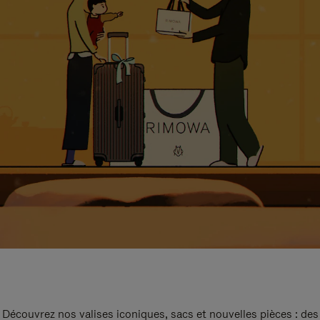
Découvrez nos valises iconiques, sacs et nouvelles pièces : des