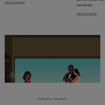
DÉCOUVRIR
semaines.
DÉCOUVRIR
LA
LE
VIDÉO
SON
N'EST
DE
RIMOWA UNIQUE
PAS
LA