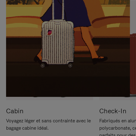
SUR
VEUILLEZ
POUR
CLIQUER
LA
POUR
METTRE
RÉACTIVER
EN
LE
PAUSE
SON
Cabin
Check-In
Voyagez léger et sans contrainte avec le
Fabriqués en alu
bagage cabine idéal.
polycarbonate, c
parfaits pour des