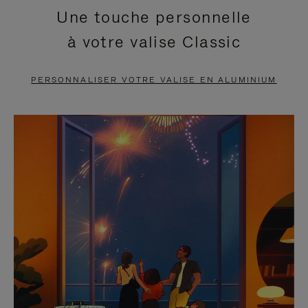
Une touche personnelle
EN
VIDÉO
à votre valise Classic
PAUSE,
EST
APPUYEZ
DÉSACTIVÉ.
PERSONNALISER VOTRE VALISE EN ALUMINIUM
SUR
VEUILLEZ
POUR
CLIQUER
LA
POUR
METTRE
RÉACTIVER
EN
LE
PAUSE
SON