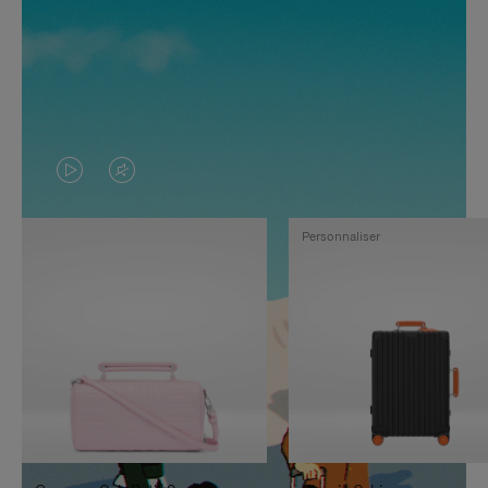
LA
LE
VIDÉO
SON
Personnaliser
N'EST
DE
PAS
LA
EN
VIDÉO
PAUSE,
EST
APPUYEZ
DÉSACTIVÉ.
SUR
VEUILLEZ