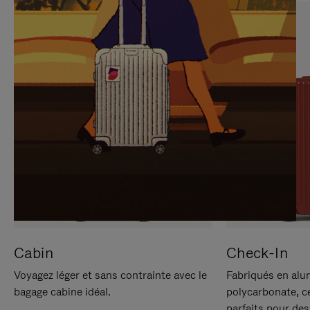
SUR
VEUILLEZ
POUR
CLIQUER
LA
POUR
METTRE
RÉACTIVER
EN
LE
PAUSE
SON
Cabin
Check-In
Voyagez léger et sans contrainte avec le
Fabriqués en alu
bagage cabine idéal.
polycarbonate, c
parfaits pour des