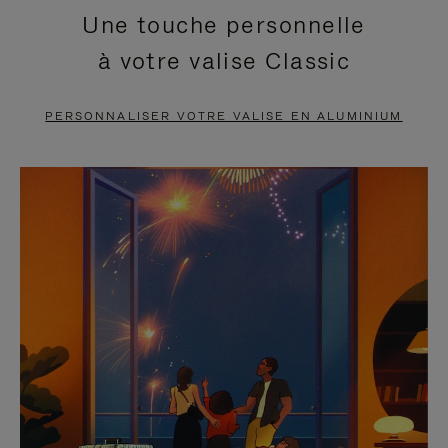
Une touche personnelle
EN
VIDÉO
à votre valise Classic
PAUSE,
EST
APPUYEZ
DÉSACTIVÉ.
PERSONNALISER VOTRE VALISE EN ALUMINIUM
SUR
VEUILLEZ
POUR
CLIQUER
LA
POUR
METTRE
RÉACTIVER
EN
LE
PAUSE
SON