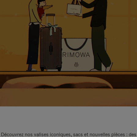
Découvrez nos valises iconiques, sacs et nouvelles pièces : des