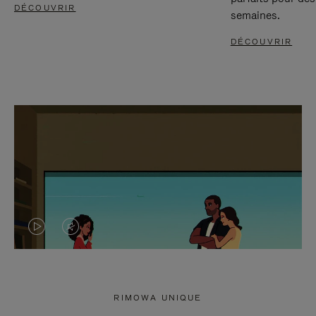
DÉCOUVRIR
semaines.
DÉCOUVRIR
LA
LE
VIDÉO
SON
N'EST
DE
RIMOWA UNIQUE
PAS
LA