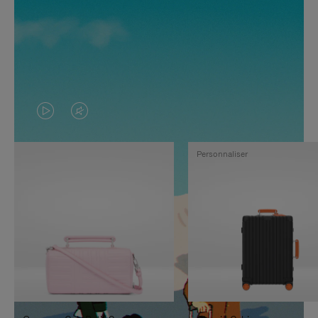
LA
LE
VIDÉO
SON
Personnaliser
N'EST
DE
PAS
LA
EN
VIDÉO
PAUSE,
EST
APPUYEZ
DÉSACTIVÉ.
SUR
VEUILLEZ