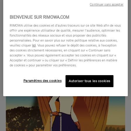
Continuer sans accepter
BIENVENUE SUR RIMOWA.COM
RIMOWA utilise des cookies et d’autres traceurs sur ce site Web afin de vous
offrir une expérience utilisateur de qualité, mesurer l’audience, optimiser les
fonctionnalités des réseaux sociaux et vous proposer des publicités
personnalisées. Pour en savoir plus sur notre politique relative aux cookies,
veuillez cliquer
ici
. Vous pouvez refuser le dépôt des cookies, à l'exception
des cookies strictement nécessaires, en cliquant sur « Continuer sans
accepter ». Vous pouvez également accepter les cookies en cliquant sur «
Accepter et continuer » ou cliquer sur « Définir les préférences en matière
LA
LE
de cookies » pour paramétrer vos préférences.
VIDÉO
SON
Paramètres des cookies
Autoriser tous les cookies
N'EST
DE
SÉLECTIONS CADEAUX ET INSPIRATIONS
PAS
LA
Trouvez le compagnon
EN
VIDÉO
parfait pour chaque voyage
PAUSE,
EST
APPUYEZ
DÉSACTIVÉ.