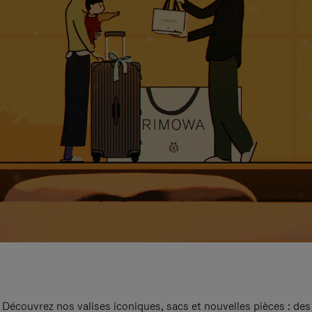
Découvrez nos valises iconiques, sacs et nouvelles pièces : des