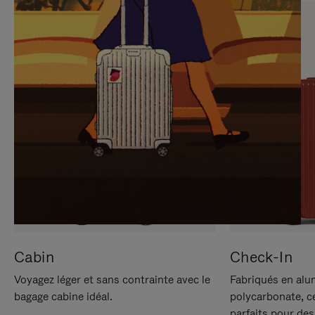
SUR
VEUILLEZ
POUR
CLIQUER
LA
POUR
METTRE
RÉACTIVER
EN
LE
PAUSE
SON
Cabin
Check-In
Voyagez léger et sans contrainte avec le
Fabriqués en alu
bagage cabine idéal.
polycarbonate, c
parfaits pour des