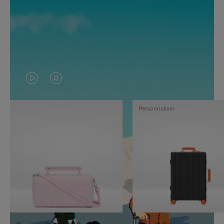
LA
LE
VIDÉO
SON
Personnaliser
N'EST
DE
PAS
LA
EN
VIDÉO
PAUSE,
EST
APPUYEZ
DÉSACTIVÉ.
SUR
VEUILLEZ