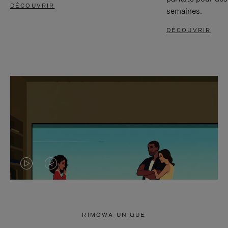
DÉCOUVRIR
semaines.
DÉCOUVRIR
LA
LE
VIDÉO
SON
N'EST
DE
RIMOWA UNIQUE
PAS
LA