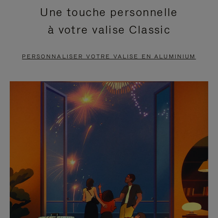
Une touche personnelle
EN
VIDÉO
à votre valise Classic
PAUSE,
EST
APPUYEZ
DÉSACTIVÉ.
PERSONNALISER VOTRE VALISE EN ALUMINIUM
SUR
VEUILLEZ
POUR
CLIQUER
LA
POUR
METTRE
RÉACTIVER
EN
LE
PAUSE
SON