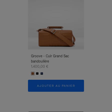
Groove - Cuir Grand Sac
Groove - Cuir G
bandoulière
Bandoulière
1.400,00 €
1.400,00 €
AJOUTER AU PANIER
AJOUTER 