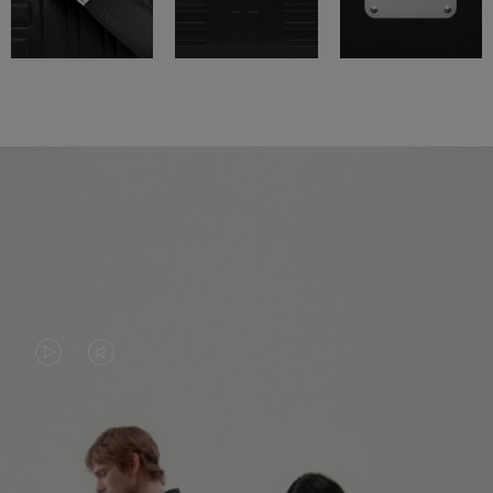
LA
LE
VIDÉO
SON
N'EST
DE
PAS
LA