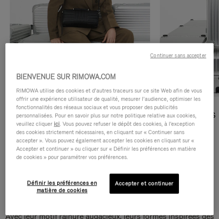
Continuer sans accepter
BIENVENUE SUR RIMOWA.COM
RIMOWA utilise des cookies et d’autres traceurs sur ce site Web afin de vous
offrir une expérience utilisateur de qualité, mesurer l’audience, optimiser les
fonctionnalités des réseaux sociaux et vous proposer des publicités
Sacs Bandoulière
Sacs Cabas
personnalisées. Pour en savoir plus sur notre politique relative aux cookies,
veuillez cliquer
ici
. Vous pouvez refuser le dépôt des cookies, à l'exception
des cookies strictement nécessaires, en cliquant sur « Continuer sans
DÉCOUVRIR
DÉCOUVRIR
accepter ». Vous pouvez également accepter les cookies en cliquant sur «
Accepter et continuer » ou cliquer sur « Définir les préférences en matière
de cookies » pour paramétrer vos préférences.
Définir les préférences en
Accepter et continuer
Sacs Bandoulière Groove
matière de cookies
Avec leur motif rainuré audacieux, leurs formes inspirées des