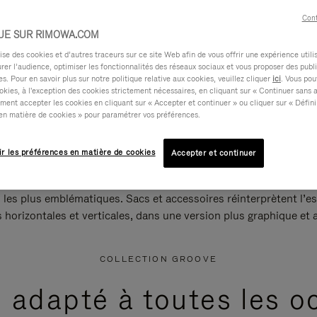
Cont
UE SUR RIMOWA.COM
e des cookies et d’autres traceurs sur ce site Web afin de vous offrir une expérience utili
rer l’audience, optimiser les fonctionnalités des réseaux sociaux et vous proposer des publi
s. Pour en savoir plus sur notre politique relative aux cookies, veuillez cliquer
ici
. Vous pou
okies, à l'exception des cookies strictement nécessaires, en cliquant sur « Continuer sans 
ment accepter les cookies en cliquant sur « Accepter et continuer » ou cliquer sur « Défini
en matière de cookies » pour paramétrer vos préférences.
ir les préférences en matière de cookies
Accepter et continuer
 les plus emblématiques. Sacs et accessoires réinterprètent l’es
s horizontales et verticales, dans une version plus graphique et a
COLLECTION GROOVE
e adapté à toutes les o