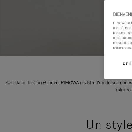
BIENVEN
RIMOWA utilis
qualité, mesu
personnalisée
dépôt des co
pouvez égale
préférences 
Défin
Avec la collection Groove, RIMOWA revisite l’un de ses codes
rainure
Un styl