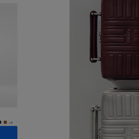
Nouveauté
Groove - Cuir Petit Sac Bandoulière
Groove 
950,00 €
950,0
+5
+5
AJOUTER AU PANIER