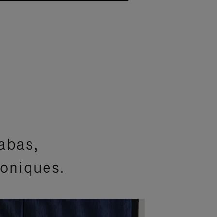
abas,
coniques.