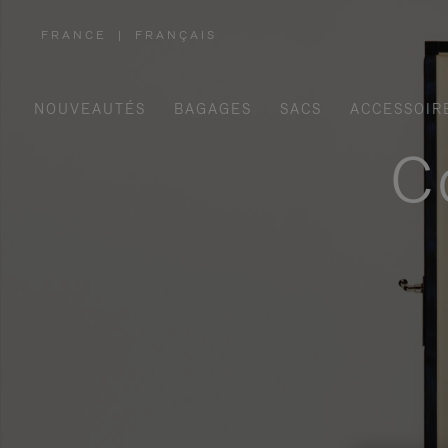
FRANCE
|
FRANÇAIS
,
SÉLECTIONNEZ
VOTRE
RÉGION
NOUVEAUTÉS
BAGAGES
SACS
ACCESSOIR
C