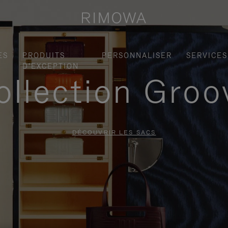
ES
PRODUITS
PERSONNALISER
SERVICES
D'EXCEPTION
ollection Groo
DÉCOUVRIR LES SACS