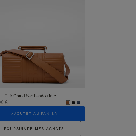
 - Cuir Grand Sac bandoulière
Groove - Cuir Grand Sac
00 €
1.400,00 €
AJOUTER AU PANIER
AJOUTER 
POURSUIVRE MES ACHATS