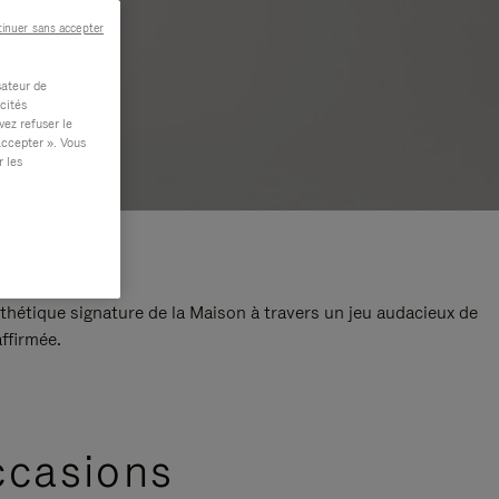
inuer sans accepter
sateur de
cités
vez refuser le
accepter ». Vous
r les
thétique signature de la Maison à travers un jeu audacieux de
ffirmée.
ccasions