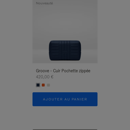
Nouveauté
Nouveauté
Groove - Cuir Pochette zippée
Groove - Cuir P
420,00 €
420,00 €
AJOUTER AU PANIER
AJOUTER 