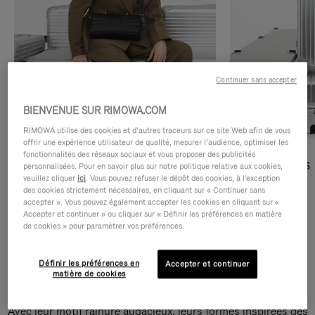
Continuer sans accepter
BIENVENUE SUR RIMOWA.COM
RIMOWA utilise des cookies et d’autres traceurs sur ce site Web afin de vous
offrir une expérience utilisateur de qualité, mesurer l’audience, optimiser les
fonctionnalités des réseaux sociaux et vous proposer des publicités
Sacs Bandoulière
Sacs Cabas
personnalisées. Pour en savoir plus sur notre politique relative aux cookies,
veuillez cliquer
ici
. Vous pouvez refuser le dépôt des cookies, à l'exception
des cookies strictement nécessaires, en cliquant sur « Continuer sans
DÉCOUVRIR
DÉCOUVRIR
accepter ». Vous pouvez également accepter les cookies en cliquant sur «
Accepter et continuer » ou cliquer sur « Définir les préférences en matière
de cookies » pour paramétrer vos préférences.
Définir les préférences en
Accepter et continuer
Sacs Bandoulière Groove
matière de cookies
Avec leur motif rainuré audacieux, leurs formes inspirées des