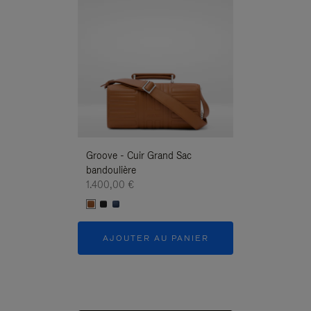
Groove - Cuir Grand Sac
Groove - Cuir G
bandoulière
Bandoulière
1.400,00 €
1.400,00 €
AJOUTER AU PANIER
AJOUTER 