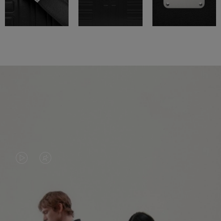
LA
LE
VIDÉO
SON
N'EST
DE
PAS
LA