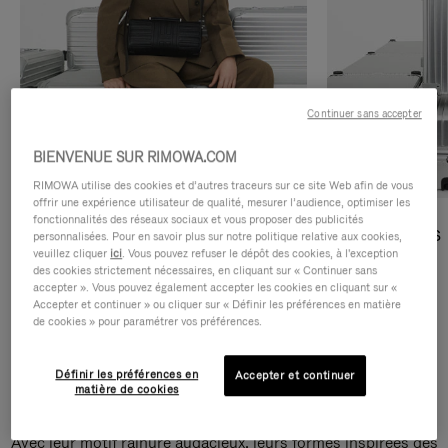
Continuer sans accepter
BIENVENUE SUR RIMOWA.COM
RIMOWA utilise des cookies et d’autres traceurs sur ce site Web afin de vous
offrir une expérience utilisateur de qualité, mesurer l’audience, optimiser les
fonctionnalités des réseaux sociaux et vous proposer des publicités
Sacs Bandoulière
Sacs Cabas
personnalisées. Pour en savoir plus sur notre politique relative aux cookies,
veuillez cliquer
ici
. Vous pouvez refuser le dépôt des cookies, à l'exception
des cookies strictement nécessaires, en cliquant sur « Continuer sans
DÉCOUVRIR
DÉCOUVRIR
accepter ». Vous pouvez également accepter les cookies en cliquant sur «
Accepter et continuer » ou cliquer sur « Définir les préférences en matière
de cookies » pour paramétrer vos préférences.
Définir les préférences en
Accepter et continuer
Sacs Bandoulière Groove
matière de cookies
Avec leur motif rainuré audacieux, leurs formes inspirées des