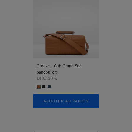
Groove - Cuir Grand Sac
Groove - Cuir G
bandoulière
Bandoulière
1.400,00 €
1.400,00 €
AJOUTER AU PANIER
AJOUTER 