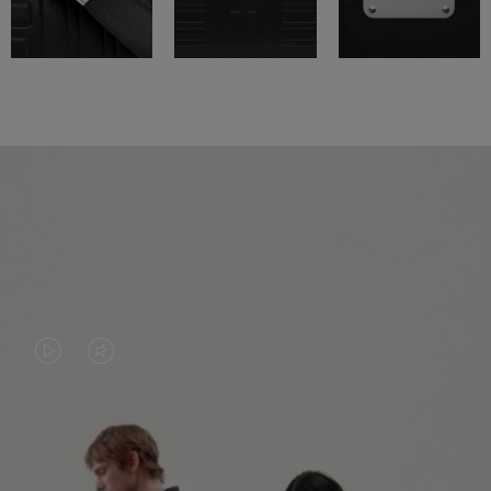
LA
LE
VIDÉO
SON
N'EST
DE
PAS
LA