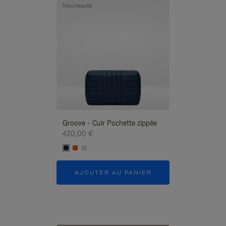
Nouveauté
Nouveauté
Groove - Cuir Pochette zippée
Groove - Cuir P
420,00 €
420,00 €
AJOUTER AU PANIER
AJOUTER 