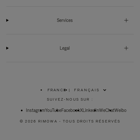
Services
Legal
FRANCE
|
,
SÉLECTIONNEZ
SUIVEZ-NOUS SUR :
VOTRE
RÉGION
Instagram
YouTube
Facebook
X
LinkedIn
WeChat
Weibo
© 2026 RIMOWA - TOUS DROITS RÉSERVÉS