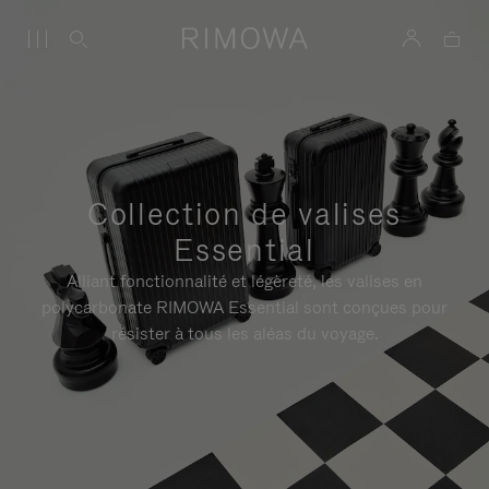
Collection de valises
Essential
Alliant fonctionnalité et légèreté, les valises en
polycarbonate RIMOWA Essential sont conçues pour
résister à tous les aléas du voyage.