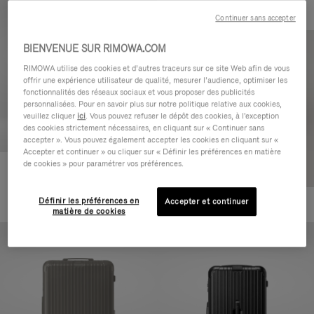
Continuer sans accepter
BIENVENUE SUR RIMOWA.COM
RIMOWA utilise des cookies et d’autres traceurs sur ce site Web afin de vous
offrir une expérience utilisateur de qualité, mesurer l’audience, optimiser les
fonctionnalités des réseaux sociaux et vous proposer des publicités
personnalisées. Pour en savoir plus sur notre politique relative aux cookies,
veuillez cliquer
ici
. Vous pouvez refuser le dépôt des cookies, à l'exception
des cookies strictement nécessaires, en cliquant sur « Continuer sans
accepter ». Vous pouvez également accepter les cookies en cliquant sur «
Accepter et continuer » ou cliquer sur « Définir les préférences en matière
de cookies » pour paramétrer vos préférences.
Essential Cabin
770,00 €
Définir les préférences en
Accepter et continuer
+5
matière de cookies