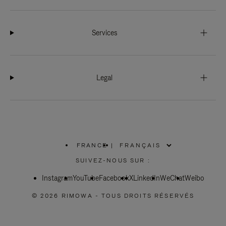
Services
Legal
FRANCE
|
,
SÉLECTIONNEZ
SUIVEZ-NOUS SUR :
VOTRE
RÉGION
Instagram
YouTube
Facebook
X
LinkedIn
WeChat
Weibo
© 2026 RIMOWA - TOUS DROITS RÉSERVÉS