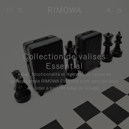
Collection de valises
Essential
Alliant fonctionnalité et légèreté, les valises en
polycarbonate RIMOWA Essential sont conçues pour
résister à tous les aléas du voyage.