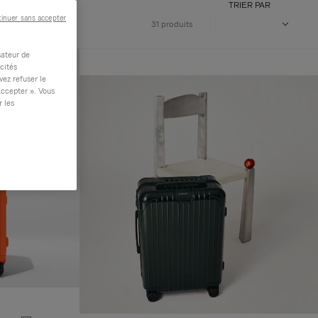
TRIER PAR
inuer sans accepter
31 produits
sateur de
cités
vez refuser le
accepter ». Vous
r les