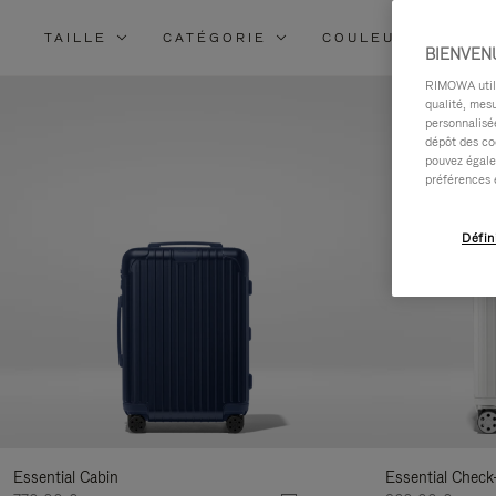
TAILLE
CATÉGORIE
COULEURS
M
BIENVEN
RIMOWA utilis
qualité, mesu
personnalisée
dépôt des co
pouvez égale
préférences 
Défin
Essential Cabin
Essential Check