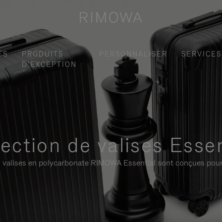
ES
PRODUITS
PERSONNALISER
SERVICES
D'EXCEPTION
lection de valises Essen
 les valises en polycarbonate RIMOWA Essential sont conçues pour 