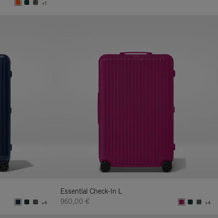
+1
Essential Check-In L
960,00 €
+4
+4