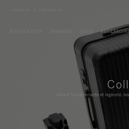
FRANCE
|
FRANÇAIS
,
SÉLECTIONNEZ
VOTRE
RÉGION
NOUVEAUTÉS
BAGAGES
SACS
ACCESSOIR
Col
Alliant fonctionnalité et légèreté,