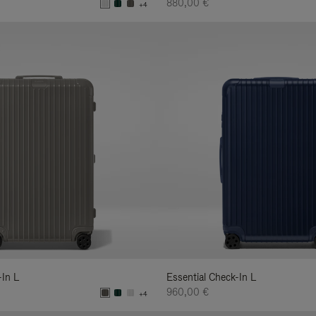
880,00 €
+4
-In L
Essential Check-In L
960,00 €
+4