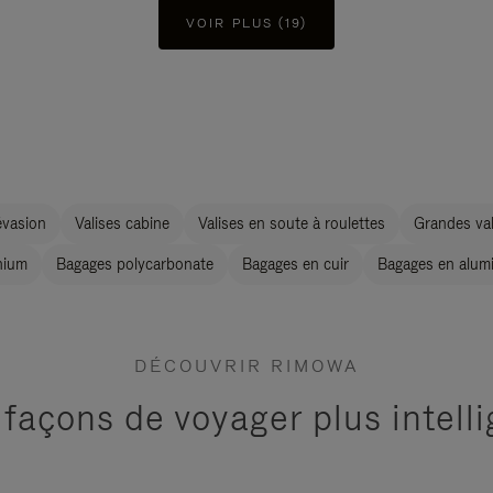
VOIR PLUS (19)
évasion
Valises cabine
Valises en soute à roulettes
Grandes val
nium
Bagages polycarbonate
Bagages en cuir
Bagages en alum
DÉCOUVRIR RIMOWA
 façons de voyager plus intel