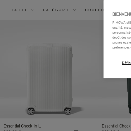
TAILLE
CATÉGORIE
COULEURS
M
BIENVEN
RIMOWA utilis
qualité, mesu
personnalisée
dépôt des co
pouvez égale
préférences 
Défin
Essential Check-In L
Essential Check