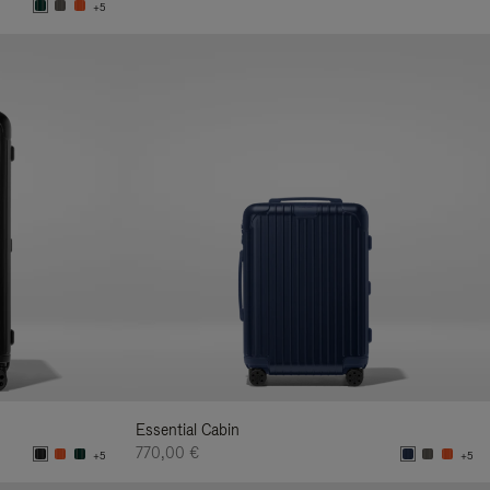
+5
Essential Cabin
770,00 €
+5
+5