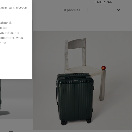
TRIER PAR
inuer sans accepter
31 produits
sateur de
cités
vez refuser le
accepter ». Vous
r les