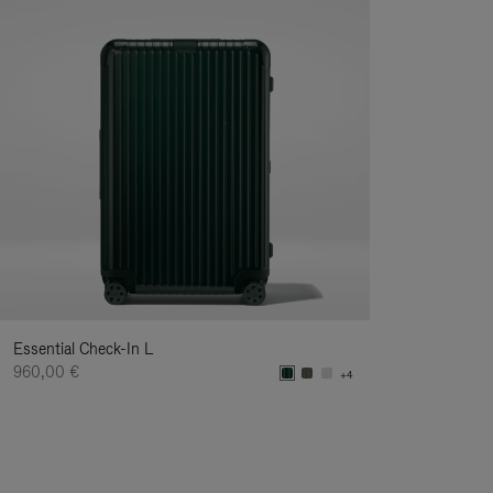
Essential Check-In L
960,00 €
+4