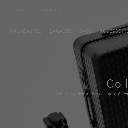
FRANCE
|
FRANÇAIS
,
SÉLECTIONNEZ
VOTRE
RÉGION
NOUVEAUTÉS
BAGAGES
SACS
ACCESSOIR
Col
Alliant fonctionnalité et légèreté,