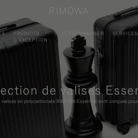
ES
PRODUITS
PERSONNALISER
SERVICES
D'EXCEPTION
lection de valises Essen
 les valises en polycarbonate RIMOWA Essential sont conçues pour 