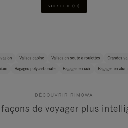
VOIR PLUS (19)
évasion
Valises cabine
Valises en soute à roulettes
Grandes val
nium
Bagages polycarbonate
Bagages en cuir
Bagages en alum
DÉCOUVRIR RIMOWA
 façons de voyager plus intel