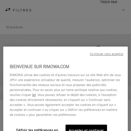
TRIER PAR
FILTRES
10 produits
Continuer sans accepter
BIENVENUE SUR RIMOWA.COM
RIMOWA utilise des cookies et d’autres traceurs sur ce site Web afin de vous
offrir une expérience utilisateur de qualité, mesurer l’audience, optimiser les
fonctionnalités des réseaux sociaux et vous proposer des publicités
personnalisées. Pour en savoir plus sur notre politique relative aux cookies,
veuillez cliquer
ici
. Vous pouvez refuser le dépôt des cookies, à l'exception
des cookies strictement nécessaires, en cliquant sur « Continuer sans
accepter ». Vous pouvez également accepter les cookies en cliquant sur «
Never Still - Cuir Trousse de
Never Still - Cuir Grand Sac à
Accepter et continuer » ou cliquer sur « Définir les préférences en matière
Toilette
dos à rabat
de cookies » pour paramétrer vos préférences.
590,00 €
1.850,00 €
Définir les préférences en
Accepter et continuer